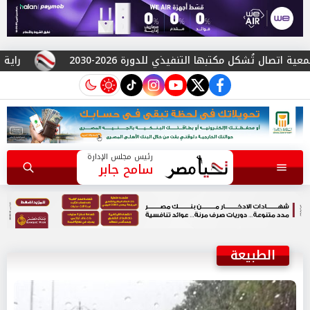
ُشكل مكتبها التنفيذي للدورة 2026-2030
راية للمباني الذكية وSungrow تعززان شراكتهما لتوسيع شب
instagram
tiktok
youtube
twitter
facebook
رئيس مجلس الإدارة
سامح جابر
الطبيعة