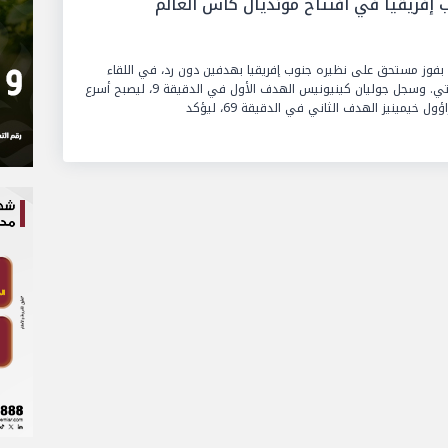
ب إفريقيا في افتتاح مونديال كأس العالم
افتتح منتخب المكسيك منافسات كأس العالم 2026 بفوز مستحق على نظيره جنوب إفريقيا بهدفين دون رد، في اللقاء
الذي أقيم على ملعب أزتيكا بالعاصمة مكسيكو سيتي. وسجل جوليان كينيونيس الهدف الأول في الدقيقة 9، ليصبح أسرع