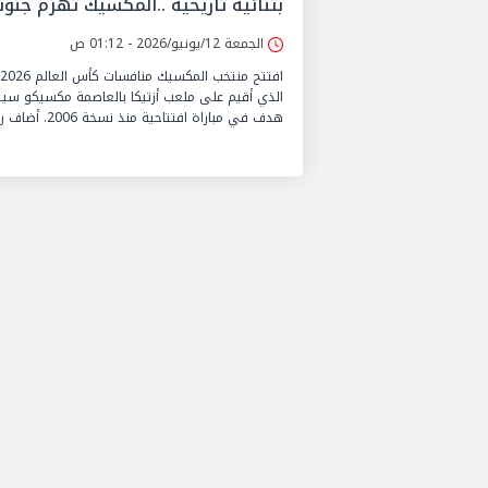
بثنائية تاريخية ..المكسيك تهزم جنو
الجمعة 12/يونيو/2026 - 01:12 ص
هدف في مباراة افتتاحية منذ نسخة 2006. أضاف راؤول خيمينيز الهدف الثاني في الدقيقة 69، ليؤكد