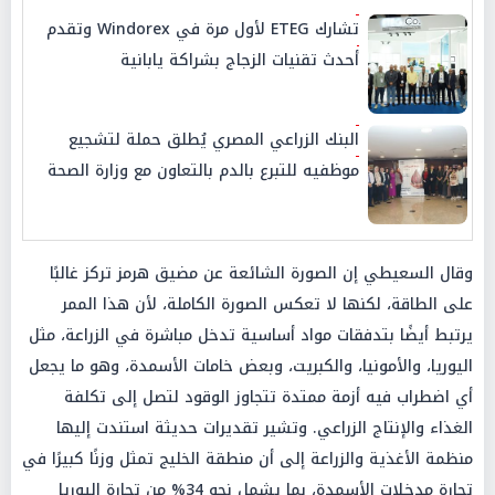
تشارك ETEG لأول مرة في Windorex وتقدم
أحدث تقنيات الزجاج بشراكة يابانية
البنك الزراعي المصري يُطلق حملة لتشجيع
موظفيه للتبرع بالدم بالتعاون مع وزارة الصحة
وقال السعيطي إن الصورة الشائعة عن مضيق هرمز تركز غالبًا
على الطاقة، لكنها لا تعكس الصورة الكاملة، لأن هذا الممر
يرتبط أيضًا بتدفقات مواد أساسية تدخل مباشرة في الزراعة، مثل
اليوريا، والأمونيا، والكبريت، وبعض خامات الأسمدة، وهو ما يجعل
أي اضطراب فيه أزمة ممتدة تتجاوز الوقود لتصل إلى تكلفة
الغذاء والإنتاج الزراعي. وتشير تقديرات حديثة استندت إليها
منظمة الأغذية والزراعة إلى أن منطقة الخليج تمثل وزنًا كبيرًا في
تجارة مدخلات الأسمدة، بما يشمل نحو 34% من تجارة اليوريا