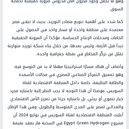
وهو ما يجعل وجود مخزون أمان مدروس ضرورة حقيقية لحماية
السوق.
كما شدد على أهمية تنويع مصادر التوريد، بحيث لا تبقى مصر
معتمدة على منطقة واحدة أو مسار واحد في الحصول على
الخامات ومدخلات الإنتاج الحساسة، مؤكدًا أن المرونة الحقيقية
تبدأ قبل الأزمة، وليس بعدها، من خلال بناء شبكة توريد متوازنة
تقلل من تركّز المخاطر في نقطة جغرافية واحدة.
وأضاف أن هناك مسارًا استراتيجيًا مهمًا لا بد من التوسع فيه،
وهو تعميق التمركز الصناعي المصري في مجالات الأسمدة
والطاقة النظيفة، خاصة داخل المنطقة الاقتصادية لقناة
السويس، موضحًا أن هذا التوجه لا يجب النظر إليه باعتباره مجرد
خيار تنموي أو بيئي، بل باعتباره جزءًا من تعزيز الأمن الاقتصادي
والغذائي لمصر على المدى المتوسط والطويل. وفي هذا الإطار،
أعلنت المنطقة الاقتصادية لقناة السويس في يوليو 2024 أن
مشروع Egypt Green Hydrogen في السخنة فاز بعقد بقيمة