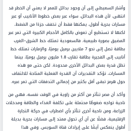
وأشار السعيطي إلى أن وجود بدائل للممر لا يعني أن الخطر قد
انتهى، لأن هذه البدائل، سواء عبر بعض خطوط الأنابيب أو عبر
مسارات بحرية أطول، يمكنها فقط أن تخفف جزءًا من الضغط،
لكنها لا تستطيع أن تعوض بالكامل الأحجام الكبيرة التي تمر عبر
المضيق بصورة طبيعية. فالسعودية تمتلك خط الشرق–الغرب
بطاقة تصل إلى نحو 7 ملايين برميل يوميًا، والإمارات تمتلك خط
أنابيب إلى الفجيرة بطاقة تقارب 1.8 مليون برميل يوميًا، بينما
تظل قدرة بعض البدائل الأخرى محدودة. لكن حتى مع هذه
المسارات، تؤكد التقديرات أن القدرة الفعلية المتاحة للالتفاف
حول هرمز تبقى أقل بكثير من إجمالي التدفقات التي تمر عبره.
وأكد أن مصر تتأثر من أكثر من زاوية في الوقت نفسه، فهي من
ناحية تواجه ضغوطًا محتملة على تكلفة الغذاء والطاقة ومدخلات
الزراعة، ومن ناحية أخرى تتأثر بأي اضطراب في حركة التجارة
الإقليمية، فضلًا عن أن أي تحول ممتد إلى مسارات بحرية بديلة
أطول ينعكس أيضًا على إيرادات قناة السويس. وفي هذا