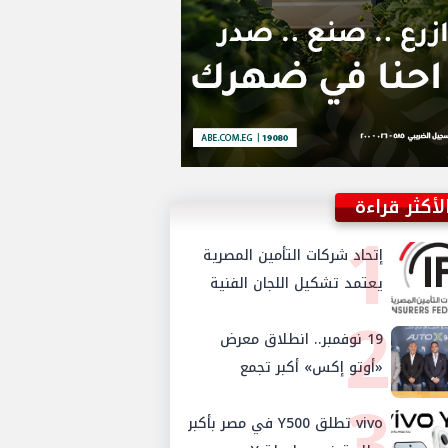
لأكثر قراءة
1
إتحاد شركات التأمين المصرية
يعتمد تشكيل اللجان الفنية
2
للدورة الجديدة ويستحدث
لجنتي الأمن السيبراني
19 نوفمبر.. انطلاق معرض
والإستثمار والإدخار
«أوتو إكس» أكبر تجمع
3
لموزعي السيارات المعتمدين
في مصر
vivo تطلق Y500 في مصر بأكبر