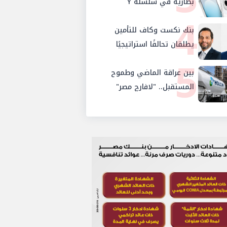
بطارية في سلسلة Y
4
بنك نكست وكاف للتأمين
يطلقان تحالفًا استراتيجيًا
5
لتقديم حلول تأمينية متكاملة
لعملاء البنك
بين عراقة الماضي وطموح
المستقبل.. "لافارچ مصر"
تتحول رسمياً إلى "هولسيم
مصر"