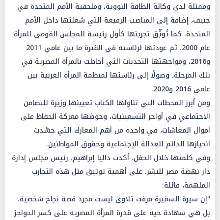
وممثلة لدى وكالة الطاقة النووية، وملحقية الأمم المتحدة في
جنيف، إضافة إلى المناصب الرفيعة التي شغلتها داخل الأمم
المتحدة. كما تُوثِّق تجربتها كأول رئيسة للمجلس القومي للمرأة
عام 2000، ثم عودتها لرئاسته في الفترة ما بين عامي 2011
و2016، ومواجهتها التحديات التي أحاطت بالمرأة المصرية في
تلك المرحلة، وصولًا إلى رئاستها لمنظمة المرأة العربية بين
عامي 2016 و2020.
ومن أبرز المحطات التي تناولها الكتاب تعيينها وزيرة للتضامن
الاجتماعي في أواخر التسعينيات، وخوضها معركة الحفاظ على
أموال المعاشات، في واحدة من أهم المعارك التي جسَّدت
انحيازها الدائم للعدالة الإجتماعية وحقوق المواطنين.
وفي كلمتها خلال الحفل، أكدت داليا إبراهيم، رئيس مجلس إدارة
دار نهضة مصر للنشر، على أهمية توثيق مثل هذه التجارب
الملهمة، قائلة:
"إن سيرة السفيرة مرفت تلاوي ليست مجرد قصة نجاح شخصية،
بل هي شهادة حية على قدرة المرأة المصرية على كسر الحواجز