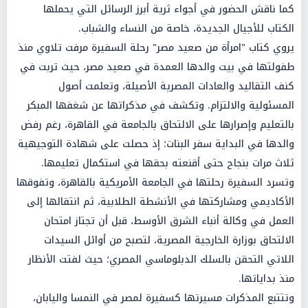
كما ناقش الحضور في أجواء ثرية أبرز الرسائل التي يحملها
الكتاب للأجيال الجديدة، خاصة من النساء والشباب.
يروي كتاب "امرأة من صعيد مصر" رحلة السفيرة مرفت تلاوي منذ
طفولتها في بيت والدها العمدة في صعيد مصر، حيث تربت في
كنف التقاليد والعادات المصرية الأصيلة، وتعلمت أصول
المسئولية والالتزام. وتكشف في مذكراتها عن شغفها المبكر
بالتعليم وإصرارها على الالتحاق بالجامعة في القاهرة، رغم رفض
والدها في البداية سفر البنات؛ إذ حصلت على شهادة التوجيهية
ثلاث مرات بنجاح حتى أقنعته بحقها في استكمال تعليمها.
وتسرد السفيرة رحلتها في الجامعة الأمريكية بالقاهرة، وتفوقها
الأكاديمي ومشاركتها في الأنشطة الطلابية، ثم انتقالها إلى
العمل في وكالة أنباء الشرق الأوسط، قبل أن تجتاز امتحان
الالتحاق بوزارة الخارجية المصرية، لتصبح من أوائل السيدات
اللاتي التحقن بالسلك الدبلوماسي المصري؛ حيث لفتت الأنظار
منذ بداياتها.
وتتتبع المذكرات مسيرتها كسفيرة لمصر في النمسا واليابان،