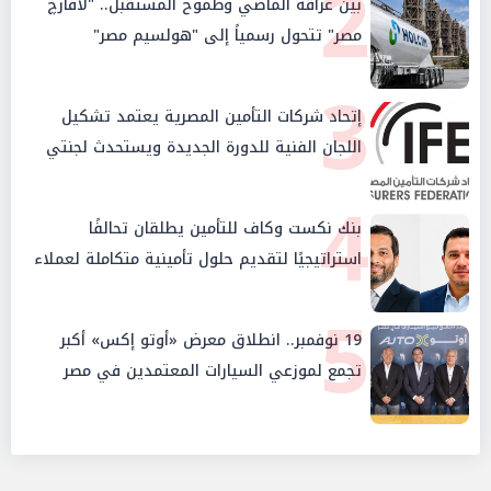
2
بين عراقة الماضي وطموح المستقبل.. "لافارچ
مصر" تتحول رسمياً إلى "هولسيم مصر"
3
إتحاد شركات التأمين المصرية يعتمد تشكيل
اللجان الفنية للدورة الجديدة ويستحدث لجنتي
الأمن السيبراني والإستثمار والإدخار
4
بنك نكست وكاف للتأمين يطلقان تحالفًا
استراتيجيًا لتقديم حلول تأمينية متكاملة لعملاء
البنك
5
19 نوفمبر.. انطلاق معرض «أوتو إكس» أكبر
تجمع لموزعي السيارات المعتمدين في مصر