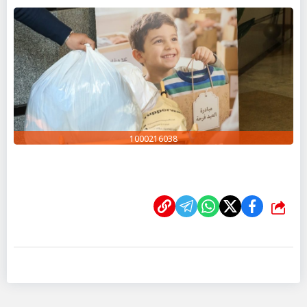
1000216038
شارك