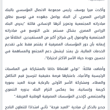
وأكدت ميرا يوسف، رئيس مجموعة الاتصال المؤسسي بالبنك
الزراعي المصري، أن البنك يواصل جهوده في توسيع نطاق
مبادراته المجتمعية وتعزيز أثرها الإنساني قائلة "يحرص البنك
الزراعي المصري بشكل مستمر على التوسع في مبادراته
المجتمعية والوصول إلى شرائح أكبر من المستفيدين، انطلاقًا من
إيمانه بأن دور المؤسسات المصرفية لا يقتصر فقط على تقديم
الخدمات المالية، بل يمتد ليشمل دعم المجتمع والمساهمة في
تحسين جودة حياة الأسر الأكثر احتياجًا"،
وأضافت قائلةً: "نولي اهتمامًا خاصًا بالمشاركة في المناسبات
الرئيسية والأعياد، باعتبارها فرصة حقيقية لترسيخ قيم التكافل
والعطاء، ومشاركة الأسر الأولى بالرعاية فرحة العيد بصورة
كريمة وإنسانية، بما يعكس التزام البنك بدوره التنموي
والمجتمعي كإحدى المؤسسات المصرفية الوطنية العريقة."
جدير بالذكر أن مبادرة "العيد فرحة" تأتي امتدادًا للتعاون الناجح