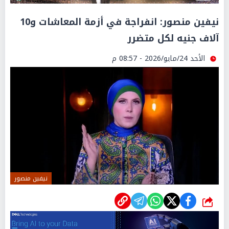
نيفين منصور: انفراجة في أزمة المعاشات و10
آلاف جنيه لكل متضرر
الأحد 24/مايو/2026 - 08:57 م
نيفين منصور
شارك