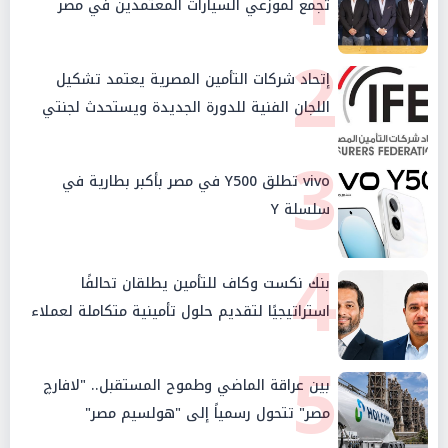
تجمع لموزعي السيارات المعتمدين في مصر
2
إتحاد شركات التأمين المصرية يعتمد تشكيل
اللجان الفنية للدورة الجديدة ويستحدث لجنتي
الأمن السيبراني والإستثمار والإدخار
3
vivo تطلق Y500 في مصر بأكبر بطارية في
سلسلة Y
4
بنك نكست وكاف للتأمين يطلقان تحالفًا
استراتيجيًا لتقديم حلول تأمينية متكاملة لعملاء
البنك
5
بين عراقة الماضي وطموح المستقبل.. "لافارچ
مصر" تتحول رسمياً إلى "هولسيم مصر"