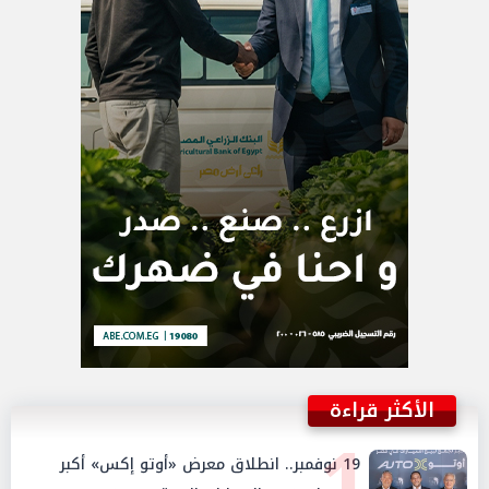
الأكثر قراءة
1
19 نوفمبر.. انطلاق معرض «أوتو إكس» أكبر