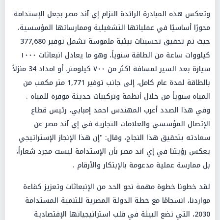
وتعكس هذه المبادرة الرائدة التزام إي آند مصر بجعل الإستدامة
محورًا أساسيًا في عملياتها التشغيلية وممارساتها المؤسسية،
حيث تم تحقيق تحسينات بيئية ملموسة تشمل توفير 377,680
كيلووات ساعة من الطاقة سنوياً، وهو ما يعادل انبعاثات ١٠٠٠
سيارة بعد السير لمسافة اكثر من ٧٠٠ كيلومتر، أو امداد 34 منزلاً
بالطاقة لمدة عام كامل، إلى جانب توفير 1,771 متر مكعب من
المياه سنوياً من خلال أنظمة وتركيبات حديثة موفرة للمياه .
وفي هذا الصدد أعرب المهندس احمد إمبابي، رئيس قطاع
الإتصال المؤسسي والعلامات التجارية في إي آند مصر عن
سعادته بتحقيق هذا النجاح، وقال: "إن هذا الإنجاز الإستراتيجي
يعكس رؤيتنا في إي آند مصر بأن الإستدامة ليست مجرد شعاراً،
بل ممارسة عملية مدعومة بالإبتكار والأرقام .
لقد خطونا خطوة مهمة نحو الحد من الإنبعاثات وتعزيز كفاءة
مواردنا، انسجامًا مع خطة الدولة المصرية للتنمية المستدامة
2030، التي تضع البيئة في قلب استراتيجياتها الإقتصادية