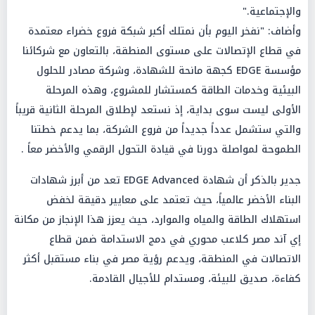
والإجتماعية."
وأضاف: "نفخر اليوم بأن نمتلك أكبر شبكة فروع خضراء معتمدة
في قطاع الإتصالات على مستوى المنطقة، بالتعاون مع شركائنا
مؤسسة EDGE كجهة مانحة للشهادة، وشركة مصادر للحلول
البیئیة وخدمات الطاقة كمستشار للمشروع، وهذه المرحلة
الأولى ليست سوى بداية، إذ نستعد لإطلاق المرحلة الثانية قريباً
والتي ستشمل عدداً جديداً من فروع الشركة، بما يدعم خطتنا
الطموحة لمواصلة دورنا في قيادة التحول الرقمي والأخضر معاً .
جدير بالذكر أن شهادة EDGE Advanced تعد من أبرز شهادات
البناء الأخضر عالمياً، حيث تعتمد على معايير دقيقة لخفض
استهلاك الطاقة والمياه والموارد، حيث يعزز هذا الإنجاز من مكانة
إي آند مصر كلاعب محوري في دمج الاستدامة ضمن قطاع
الاتصالات في المنطقة، ويدعم رؤية مصر في بناء مستقبل أكثر
كفاءة، صديق للبيئة، ومستدام للأجيال القادمة.