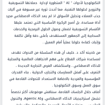
التكنولوجيا لأدوات " AI " المتطورة لإدارة حملاتها التسويقية
والترويج لحلولها التقنية، مما أحدث ثورة غير مسبوقة في آليات
جذب العملاء وتحليل الأسواق اذ لم يعد الذكاء الاصطناعي مجرد
أداة مساعدة، بل أصبح الركيزة الأساسية التي تعتمد عليها
الأقسام التسويقية لضمان وصول الحلول البرمجية والخدمات
السحابية إلى الجمهور المستهدف بأعلى دقة وأقل تكلفة
وإثبات كفاءة حلولنا عملياً أمام العميل .
من ناحيته أكد د. خليف أن هذه السلسلة من الندوات تهدف
لمساعدة شركات القطاع على فهم الاتجاهات العالمية والمحلية
للذكاء الاصطناعي ، واستكشاف الفرص التجارية الجديدة ،
التعرف على أفضل الممارسات والتجارب الدولية ، بناء القدرات
المؤسسية والفردية بالاضافة الاستعداد للتحولات القادمة في
سوق العمل وسوق التكنولوجيا .
أضاف خلال الجلسات القادمة، سنناقش موضوعات أكثر تخصصاً
تشمل استراتيجيات الذكاء الاصطناعي، وAgentic AI، والتحول