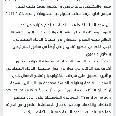
ملش والمهندس خالد مرسي و الدكتور محمد خليف اعضاء
مجلس ادارة غرفة صناعة تكنولوجيا المعلومات والاتصالات " CIT "
أن هذه السلسلة جاءت استجابةً لاهتمام متزايد من أعضاء
الغرفة وشركات القطاع بفهم التحولات الجذرية التي يشهدها
العالم نتيجة التقدم المتسارع في تقنيات الذكاء الاصطناعي،
ليس فقط من منظور تقني، ولكن أيضاً من منظور استراتيجي
وتجاري وتنموي.
حيث أستضافت الجلسة الأفتتاحية لسلسلة الندوات الدكتور
أشرف عبد الوهاب في حوار ثري حول مستقبل الذكاء الاصطناعي
وتأثيره العميق على شركات التكنولوجيا ونماذج الأعمال خلال
السنوات القادمة وتناولت الجلسة مجموعة من الرسائل المهمة
أولها أن الذكاء الاصطناعي أصبح يمثل تحولاً هيكلياً (Structural
Transformation) لمساعدة المؤسسات على اعادة تصميم
المنتجات والخدمات ونماذج الأعمال للاستفادة القصوى من قدراته
كما حين ناقشت الندوة الثانية كيفية استفادة شركات