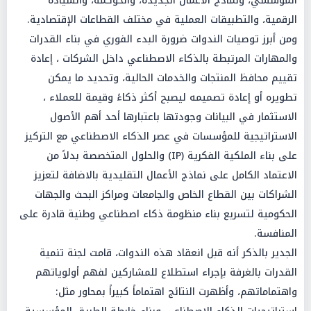
المؤسسي، ونماذج الأعمال الجديدة، والحوكمة، والسيادة
الرقمية، والتطبيقات العملية في مختلف القطاعات الإقتصادية.
ومن أبرز توصيات الندوات ضرورة البدء الفوري في بناء القدرات
والمهارات المرتبطة بالذكاء الاصطناعي داخل الشركات ، إعادة
تقييم محافظ المنتجات والخدمات الحالية، وتحديد ما يمكن
تطويره أو إعادة تصميمه ليصبح أكثر ذكاءً وقيمة للعملاء ،
الاستثمار في البيانات وجودتها باعتبارها أحد أهم الأصول
الاستراتيجية للمؤسسات في عصر الذكاء الاصطناعي مع التركيز
على بناء الملكية الفكرية (IP) والحلول المتخصصة بدلاً من
الاعتماد الكامل على نماذج الأعمال التقليدية بالاضافة لتعزيز
الشراكات بين القطاع الخاص والجامعات ومراكز البحث والجهات
الحكومية لتسريع بناء منظومة ذكاء اصطناعي وطنية قادرة على
المنافسة.
الجدير بالذكر أنه قبل انعقاد هذه الندوات، قامت لجنة تنمية
القدرات بالغرفة بإجراء استطلاع للمشاركين لفهم أولوياتهم
واهتماماتهم، وأظهرت النتائج اهتماماً كبيراً بمحاور مثل: