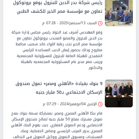
رئيس شركة بدر الدين للبترول يوقع بروتوكول
تعاون مع مؤسسة مصر الخير للكشف الطبي
علي طلاب المدارس وأصحاب الهمم شامل 6
السبت 13/سبتمبر/2025 - 07:28 م
تخصصات
وقع المهندس أشرف عبد الجواد رئيس مجلس إدارة شركة
بدر الدين للبترول والعضو المنتدب بروتوكول تعاون مع
مؤسسة مصر الخير تحت رعاية اللواء خالد شعيب محافظ
مطروح وذلك بحضور إيمان الديب المساعدة للرئيس
التنفيذى للهيئة العامة للبترول للمسؤولية المجتمعية
وزينب صقر مدير عام المسئووليه المجتمعيه بالهيئة
والدكتور
9 بنوك بقيادة «الأهلي ومصر» تمول صندوق
الإسكان الاجتماعي بـ50 مليار جنيه
الإثنين 04/نوفمبر/2024 - 07:29 م
قام بنكا الأهلي المصري ومصر، بمشاركة تسعة بنوك بمنح
تمويل مشترك بمبلغ 50 مليار جنيه لصالح صندوق الإسكان
الاجتماعي ودعم التمويل العقاري، حيث يقوم البنك الأهلي
المصري بدور المرتب الرئيسي وضامن التغطية، وبنك
المستندات ومسوق التمويل ووكيل التمويل في التحالف