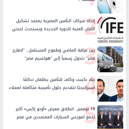
2
إتحاد شركات التأمين المصرية يعتمد تشكيل
اللجان الفنية للدورة الجديدة ويستحدث لجنتي
الأمن السيبراني والإستثمار والإدخار
3
بين عراقة الماضي وطموح المستقبل.. "لافارچ
مصر" تتحول رسمياً إلى "هولسيم مصر"
4
بنك نكست وكاف للتأمين يطلقان تحالفًا
استراتيجيًا لتقديم حلول تأمينية متكاملة لعملاء
البنك
5
19 نوفمبر.. انطلاق معرض «أوتو إكس» أكبر
تجمع لموزعي السيارات المعتمدين في مصر