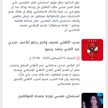
علق الدكتور جمال فرويز، استشارى الطب النفسى، على
قيام مسن صيني بطلب الطلاق من زوجته، وذلك بعد أن
وقع في حب فتاة بالذكاء الاصطناعي، وقال إن هناك بعض
الشخصيات تميل للانطوائية، ويعانون من حرمان عاطفي.
وأضاف استشارى الطب النفسى، خلال مداخلة هاتفية
ببرنامج " علامة استفهام" تقديم الإعلامي مصعب
العباسي، أن
مدرب الأهلي ضعيف ولازم يدفع للأحمر.. مجدي
عبد الغني ينتقد ريبيرو
الجمعة 15/أغسطس/2025 - 07:08 م
أكد الكابتن مجدي عبدالغني، نجم الأهلي السابق ومنتخب
مصر، أن المدير الفني للنادي الأهلي، الإسباني خوسيه
ريبيرو، لا يقدم المطلوب منه وأنه مدرب على قَدٌّه..
وضعيف وأن هذا المدرب شبيه لمدرب الأهلي الأسبق
بيتسو موسيماني.
استشاري نفسي توجه نصيحة للمواطنين