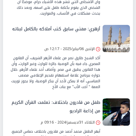
وأن الأشخاص التي تنشر هذه الأشياء حرام، موضحًا أن
الشخص الذي يقوم بكتابة طفل على اسمه، وبعد ذلك
يحدث مشكلات في الأنساب، والمواريث.
أزهري: مفتي سابق كتب أملاكه بالكامل لبناته
الإثنين 06/يناير/2025 - 12:17 ص
أكد الشيخ طارق نصر من علماء الأزهر الشريف، أن القانون
المصري جاء فيه بأن الوصية جائزة للوارث وغير الوارث، وأن
هذا القانون يطبق في مصر. وأضاف أحد علماء الأزهر، خلال
حواره ببرنامج علامة استفهام تقديم الإعلامي مصعب
العباسي، أنه لا يمكن لأحد أن ينكر الوصية، ولا يجوز توريث
العمة " أخت الأب" مع بنات الأخ
طفل من قادرون باختلاف: تعلمت القرآن الكريم
من إذاعة الراديو
الثلاثاء 31/ديسمبر/2024 - 09:16 م
أبهر الطفل محمد أحمد من قادرون باختلاف حماس الجميع،