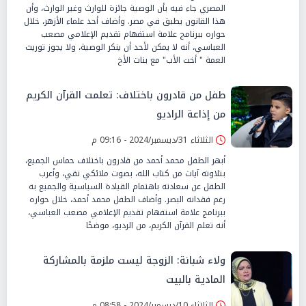
المصري جاء فيه بأن الوصية جائزة للوارث وغير الوارث، وأن
هذا القانون يطبق في مصر. وأضاف أحد علماء الأزهر، خلال
حواره ببرنامج علامة استفهام تقديم الإعلامي مصعب
العباسي، أنه لا يمكن لأحد أن ينكر الوصية، ولا يجوز توريث
العمة " أخت الأب" مع بنات الأخ
طفل من قادرون باختلاف: تعلمت القرآن الكريم
من إذاعة الراديو
الثلاثاء 31/ديسمبر/2024 - 09:16 م
أبهر الطفل محمد أحمد من قادرون باختلاف حماس الجميع،
بتلاوته آيات من كتاب الله، بصوت ملائكي نقي، وأعرب
الطفل عن سعادته باهتمام القيادة السياسية والجميع به
رغم فقدانه البصر. وأضاف الطفل محمد أحمد، خلال حواره
ببرنامج علامة استفهام تقديم الإعلامي مصعب العباسي،
أنه تعلم القرآن الكريم، من الرديو، موضحًا
ولاء شبانة: الزوجة ليست ملزمة بالمشاركة
المادية بالبيت
الثلاثاء 10/ديسمبر/2024 - 08:58 م