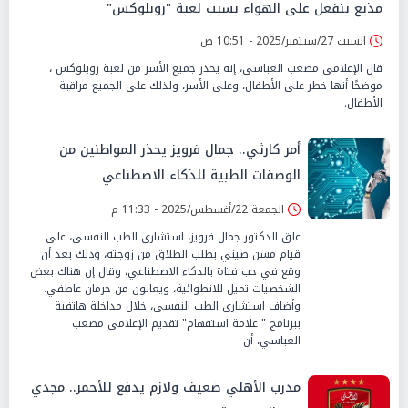
مذيع ينفعل على الهواء بسبب لعبة "روبلوكس"
السبت 27/سبتمبر/2025 - 10:51 ص
قال الإعلامي مصعب العباسي، إنه يحذر جميع الأسر من لعبة روبلوكس ،
موضحًا أنها خطر على الأطفال، وعلى الأسر، ولذلك على الجميع مراقبة
الأطفال.
أمر كارثي.. جمال فرويز يحذر المواطنين من
الوصفات الطبية للذكاء الاصطناعي
الجمعة 22/أغسطس/2025 - 11:33 م
علق الدكتور جمال فرويز، استشارى الطب النفسى، على
قيام مسن صيني بطلب الطلاق من زوجته، وذلك بعد أن
وقع في حب فتاة بالذكاء الاصطناعي، وقال إن هناك بعض
الشخصيات تميل للانطوائية، ويعانون من حرمان عاطفي.
وأضاف استشارى الطب النفسى، خلال مداخلة هاتفية
ببرنامج " علامة استفهام" تقديم الإعلامي مصعب
العباسي، أن
مدرب الأهلي ضعيف ولازم يدفع للأحمر.. مجدي