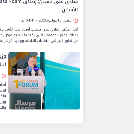
الأسنان
الإثنين 13/يوليو/2026 - 04:41 ص
أكد الدكتور شادي علي حسين، أستاذ طب الأسنان 
تمتلك جميع المقومات التي تؤهلها لتصبح مركزًا إقل
من تطور كبير في التقنيات الطبية، ووجود كوادر بش
وزي
الن
الثلا
أطلق
بالك
وزير
والد