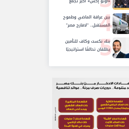
والإستثمار والإدخار
«أوتو إكس» أكبر تجمع
4
لموزعي السيارات المعتمدين
في مصر
بين عراقة الماضي وطموح
المستقبل.. "لافارچ مصر"
5
تتحول رسمياً إلى "هولسيم
مصر"
بنك نكست وكاف للتأمين
يطلقان تحالفًا استراتيجيًا
لتقديم حلول تأمينية متكاملة
لعملاء البنك