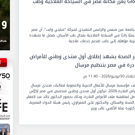
شادي علي حسين: إطلاق Glossa Foam يعزز مكانة مصر في السياحة العلاجية وطب
بجامعة عين شمس والرئيس التنفيذي لشركة "شايني وايت"، أن مصر
يميًا رائدًا في السياحة العلاجية بمجال طب الأسنان، بفضل ما تشهده
رية مؤهلة، إلى جانب تقديم خدمات علاجية
ر الصحة يشهد إطلاق أول منتدى وطني للأمراض
ا
ادرة في مصر بتنظيم مرسال
ثاء 30/يونيو/2026 - 11:40 ص
ت مؤسسة مرسال للأعمال الخيرية والتنموية فعاليات منتدى مرسال
للأمراض النادرة 2026، ليكون أول منتدى وطني متخصص في مصر يُكرَّس
امل لمناقشة ملف الأمراض النادرة، وذلك بحضور الدكتور خالد عبد الغفار،
 الصحة والسكان، والدكتور علي الغمراوي، رئيس هيئة الدواء المصرية،
كتورة عبلة الألفي، نائب وزير