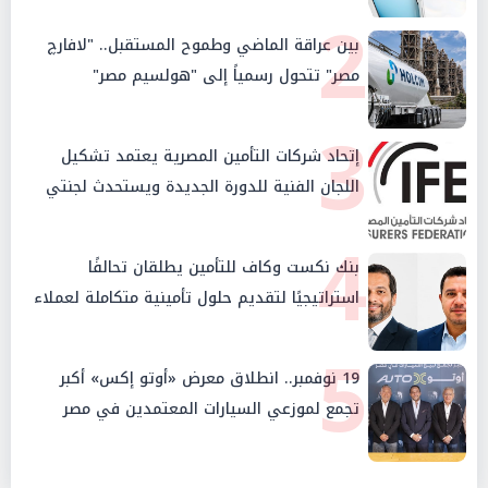
2
بين عراقة الماضي وطموح المستقبل.. "لافارچ
مصر" تتحول رسمياً إلى "هولسيم مصر"
3
إتحاد شركات التأمين المصرية يعتمد تشكيل
اللجان الفنية للدورة الجديدة ويستحدث لجنتي
الأمن السيبراني والإستثمار والإدخار
4
بنك نكست وكاف للتأمين يطلقان تحالفًا
استراتيجيًا لتقديم حلول تأمينية متكاملة لعملاء
البنك
5
19 نوفمبر.. انطلاق معرض «أوتو إكس» أكبر
تجمع لموزعي السيارات المعتمدين في مصر