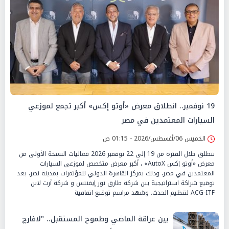
19 نوفمبر.. انطلاق معرض «أوتو إكس» أكبر تجمع لموزعي
السيارات المعتمدين في مصر
الخميس 06/أغسطس/2026 - 01:15 ص
تنطلق خلال الفترة من 19 إلى 22 نوفمبر 2026 فعاليات النسخة الأولى من
معرض «أوتو إكس AutoX» ، أكبر معرض متخصص لموزعي السيارات
المعتمدين في مصر، وذلك بمركز القاهرة الدولي للمؤتمرات بمدينة نصر، بعد
توقيع شراكة استراتيجية بين شركة طارق نور إيفنتس و شركة أرت لاين
ACG-ITF لتنظيم الحدث. وشهد مراسم توقيع اتفاقية
بين عراقة الماضي وطموح المستقبل.. "لافارچ