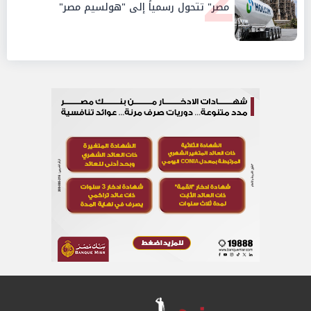
2
مصر" تتحول رسمياً إلى "هولسيم مصر"