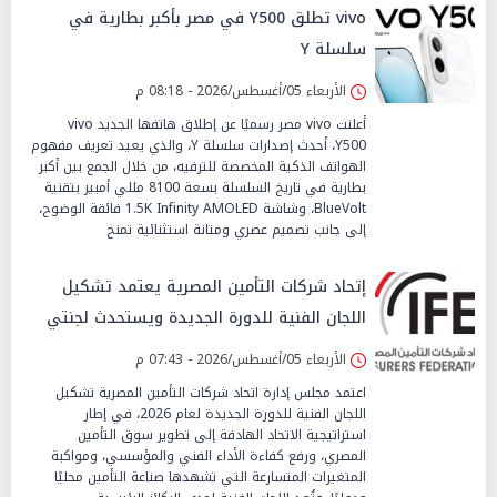
vivo تطلق Y500 في مصر بأكبر بطارية في
سلسلة Y
الأربعاء 05/أغسطس/2026 - 08:18 م
أعلنت vivo مصر رسميًا عن إطلاق هاتفها الجديد vivo
Y500، أحدث إصدارات سلسلة Y، والذي يعيد تعريف مفهوم
الهواتف الذكية المخصصة للترفيه، من خلال الجمع بين أكبر
بطارية في تاريخ السلسلة بسعة 8100 مللي أمبير بتقنية
BlueVolt، وشاشة 1.5K Infinity AMOLED فائقة الوضوح،
إلى جانب تصميم عصري ومتانة استثنائية تمنح
إتحاد شركات التأمين المصرية يعتمد تشكيل
اللجان الفنية للدورة الجديدة ويستحدث لجنتي
الأمن السيبراني والإستثمار والإدخار
الأربعاء 05/أغسطس/2026 - 07:43 م
اعتمد مجلس إدارة اتحاد شركات التأمين المصرية تشكيل
اللجان الفنية للدورة الجديدة لعام 2026، في إطار
استراتيجية الاتحاد الهادفة إلى تطوير سوق التأمين
المصري، ورفع كفاءة الأداء الفني والمؤسسي، ومواكبة
المتغيرات المتسارعة التي تشهدها صناعة التأمين محليًا