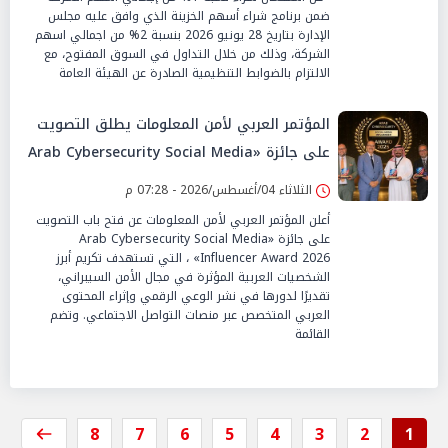
ضمن برنامج شراء أسهم الخزينة الذي وافق عليه مجلس
الإدارة بتاريخ 28 يونيو 2026 بنسبة 2% من اجمالي اسهم
الشركة، وذلك من خلال التداول في السوق المفتوح، مع
الالتزام بالضوابط التنظيمية الصادرة عن الهيئة العامة
المؤتمر العربي لأمن المعلومات يطلق التصويت
على جائزة «Arab Cybersecurity Social Media
Influencer Award 2026»
الثلاثاء 04/أغسطس/2026 - 07:28 م
أعلن المؤتمر العربي لأمن المعلومات عن فتح باب التصويت
على جائزة «Arab Cybersecurity Social Media
Influencer Award 2026» ، التي تستهدف تكريم أبرز
الشخصيات العربية المؤثرة في مجال الأمن السيبراني،
تقديرًا لدورها في نشر الوعي الرقمي وإثراء المحتوى
العربي المتخصص عبر منصات التواصل الاجتماعي. وتضم
القائمة
8
7
6
5
4
3
2
1