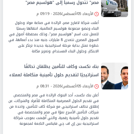
مصر" تتحول رسمياً إلى "هولسيم مصر"
الأربعاء 05/أغسطس/2026 - 09:19 م
أعلنت شركة لافارچ مصر، الرائدة في صناعة مواد وحلول
البناء وعضو مجموعة هولسيم العالمية، انتقالها رسميًا
للعمل تحت اسم "هولسيم مصر"، وذلك بمحفظة أصول في
السوق المصري تتعدى 8 مليارات جنيه منذ بدء أعمالها، في
خطوة تمثل بداية مرحلة استراتيجية جديدة ترتكز على
الابتكار، وحلول البناء المستدام، وتعزيز مكانة
بنك نكست وكاف للتأمين يطلقان تحالفًا
استراتيجيًا لتقديم حلول تأمينية متكاملة لعملاء
البنك
الأربعاء 05/أغسطس/2026 - 08:31 م
أعلن بنك نكست، أحد البنوك الرائدة في مصر والمتخصص
في تقديم الحلول المصرفية المتكاملة للأفراد والشركات، عن
إطلاق تحالف استراتيجي مع شركة كاف للتأمين، واحدة من
شركات التأمين الأسرع نموًا في مصر والمتخصصة في
تقديم حلول تأمينية رقمية، والتي أُسِّسَت بموجب شراكة
استراتيجية بين إي اف چي فاينانس التابعة لمجموعة