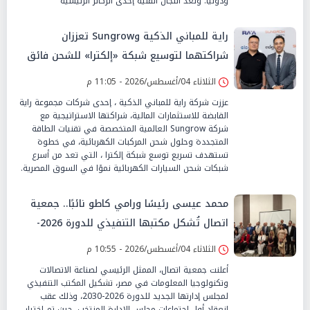
ودوليًا. وتُعد اللجان الفنية إحدى الركائز الرئيسية
راية للمباني الذكية وSungrow تعززان
شراكتهما لتوسيع شبكة «إلكترا» للشحن فائق
السرعة في مصر
الثلاثاء 04/أغسطس/2026 - 11:05 م
عززت شركة راية للمباني الذكية ، إحدى شركات مجموعة راية
القابضة للاستثمارات المالية، شراكتها الاستراتيجية مع
شركة Sungrow العالمية المتخصصة في تقنيات الطاقة
المتجددة وحلول شحن المركبات الكهربائية، في خطوة
تستهدف تسريع توسع شبكة إلكترا ، التي تعد من أسرع
شبكات شحن السيارات الكهربائية نموًا في السوق المصرية.
محمد عيسى رئيسًا ورامي كاطو نائبًا.. جمعية
اتصال تُشكل مكتبها التنفيذي للدورة 2026-
2030
الثلاثاء 04/أغسطس/2026 - 10:55 م
أعلنت جمعية اتصال، الممثل الرئيسي لصناعة الاتصالات
وتكنولوجيا المعلومات في مصر، تشكيل المكتب التنفيذي
لمجلس إدارتها الجديد للدورة 2026-2030، وذلك عقب
انعقاد أول اجتماعات مجلس الإدارة المنتخب، حيث تم اختيار