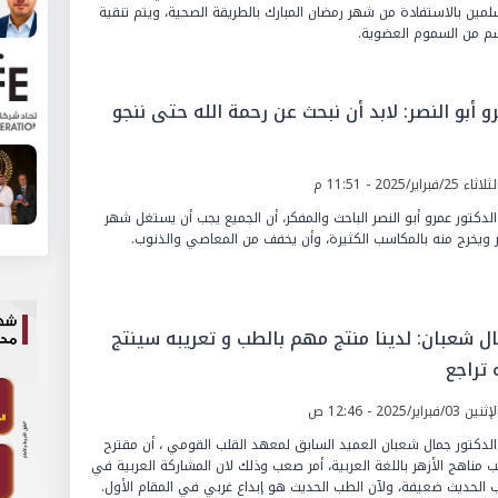
لمين بالاستفادة من شهر رمضان المبارك بالطريقة الصحية، ويتم تنقية
م من السموم العضوية.
و أبو النصر: لابد أن نبحث عن رحمة الله حتى ننجو
ثاء 25/فبراير/2025 - 11:51 م
الدكتور عمرو أبو النصر الباحث والمفكر، أن الجميع يجب أن يستغل شهر
ر ويخرج منه بالمكاسب الكثيرة، وأن يخفف من المعاصي والذنوب.
ل شعبان: لدينا منتج مهم بالطب و تعريبه سينتج
 تراجع
ين 03/فبراير/2025 - 12:46 ص
الدكتور جمال شعبان العميد السابق لمعهد القلب القومي ، أن مقترح
ب مناهج الأزهر باللغة العربية، أمر صعب وذلك لان المشاركة العربية في
 الحديث ضعيفة، ولآن الطب الحديث هو إبداع غربي في المقام الأول.