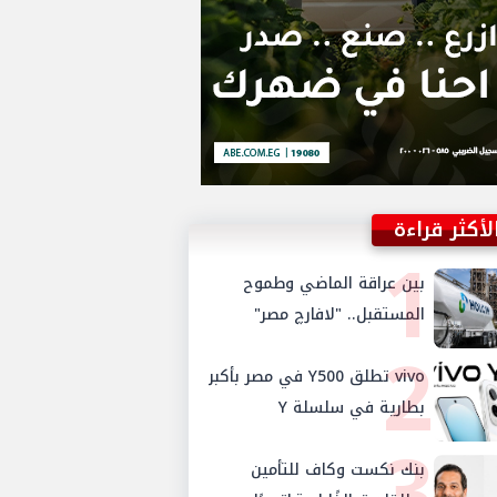
لأكثر قراءة
1
بين عراقة الماضي وطموح
المستقبل.. "لافارچ مصر"
2
تتحول رسمياً إلى "هولسيم
مصر"
vivo تطلق Y500 في مصر بأكبر
بطارية في سلسلة Y
3
بنك نكست وكاف للتأمين