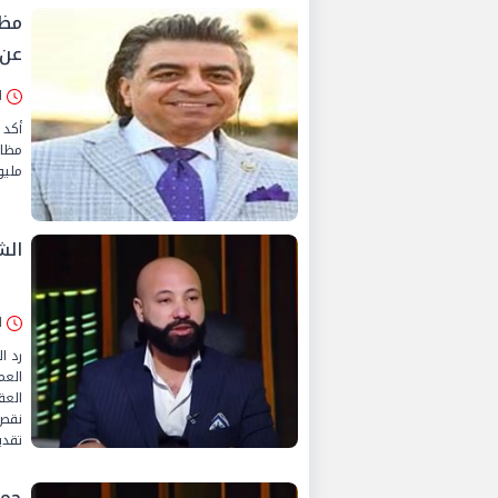
مظا
عن 
الأرب
أكد 
مظاه
مليو
الش
الأرب
رد ا
العم
العق
نقص 
تقدي