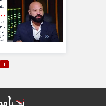
نشع
الأرب
أكد 
داخل
أن ف
خلال
العم
1