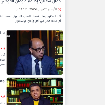
جمال شعبان: إذا عم طوفان الفوضى
الأربعاء 25/يونيو/2025 - 11:17 م
أكد الدكتور جمال شعبان العميد السابق لمعهد الق
أم الدنيا مصر في أمن وأمان، واستقرار.
ساح
الأرب
أكد 
ساحر
في ك
جما
الإثن
طالب