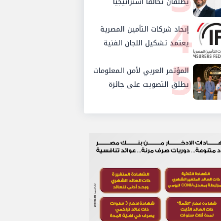
يطلقان تحالفًا استراتيجيًا
4
لتقديم حلول تأمينية متكاملة
لعملاء البنك
إتحاد شركات التأمين المصرية
يعتمد تشكيل اللجان الفنية
5
للدورة الجديدة ويستحدث
لجنتي الأمن السيبراني
المؤتمر العربي لأمن المعلومات
والإستثمار والإدخار
يطلق التصويت على جائزة
«Arab Cybersecurity Social
Media Influencer Award
2026»