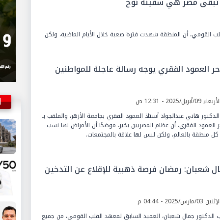
 تبقى مصر هي سفينة نوح
لب القومي، أن المنطقة شهدت فترة صعبة خلال الأيام الماضية، ولكن
ر العمود الفقري يوجه رسالة عاجلة للمواطنين
ا
عاء 09/أبريل/2025 - 12:31 ص
الدكتور هاني عبدالجواد أستاذ العمود الفقري بجامعة الأزهر، والملقب بـ
 العمود الفقري، أن عظام المصريين بخير، موضحًا أن الأمراض لها نسب
ل منطقة بالعالم، ولكن ليس لها علاقة بالمجتمعات.
ل شعبان: رمضان فرصة ذهبية للإقلاع عن التدخين
ين 03/مارس/2025 - 04:44 م
 الدكتور جمال شعبان، العميد السابق لمعهد القلب القومي، من جميع