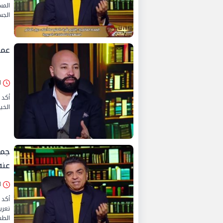
المس
الجس
عمر
الثلا
أكد 
الخي
جما
عنه
الإثن
أكد 
تعري
الطب