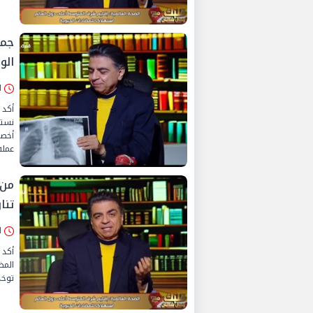
جما
الو
الأرب
أكد 
نستي
أخصا
عمله
تنا
الأرب
أكد 
المض
توخي