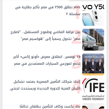
1
vivo تطلق Y500 في مصر بأكبر بطارية في
سلسلة Y
2
بين عراقة الماضي وطموح المستقبل.. "لافارچ
مصر" تتحول رسمياً إلى "هولسيم مصر"
3
19 نوفمبر.. انطلاق معرض «أوتو إكس» أكبر
تجمع لموزعي السيارات المعتمدين في مصر
4
إتحاد شركات التأمين المصرية يعتمد تشكيل
اللجان الفنية للدورة الجديدة ويستحدث لجنتي
الأمن السيبراني والإستثمار والإدخار
بنك نكست وكاف للتأمين يطلقان تحالفًا