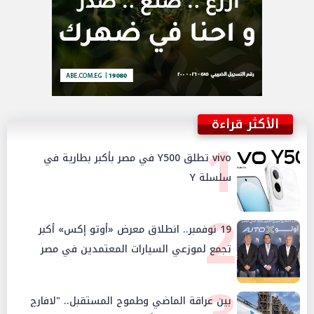
الأكثر قراءة
1
vivo تطلق Y500 في مصر بأكبر بطارية في
سلسلة Y
2
19 نوفمبر.. انطلاق معرض «أوتو إكس» أكبر
تجمع لموزعي السيارات المعتمدين في مصر
بين عراقة الماضي وطموح المستقبل.. "لافارچ