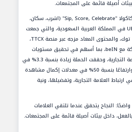
بيئات أصيلة قائمة على المجتمعات.
ومن الأمثلة القوية الأخرى حملة كوكاكولا "Sip, Score, Celebrate" (اشرب، سكان،
اكسب) خلال بطولة UEFA Euro 2024 في المملكة العربية السعودية، والتي جمعت
بين الإبداع المتوافق مع طبيعة تيك توك، والمحتوى المعاد مزجه عبر منصة TTCX،
والمواضع الإعلانية المميزة، والشراكة مع beIN، بما أسهم في تحقيق مستويات
قوية من التفاعل والتأثير على العلامة التجارية، وحققت الحملة زيادة بنسبة 3.3% في
معدل النقر مقارنة بمؤشر القطاع، وارتفاعًا بنسبة 50% في معدلات إكمال مشاهدة
 ارتباط العلامة التجارية، وتفضيلها، ونية
اضحًا: النجاح يتحقق عندما تلتقي العلامات
الفعل، داخل بيئات أصيلة قائمة على المجتمعات.