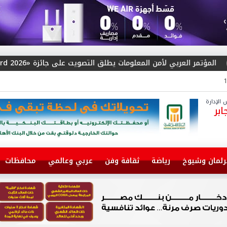
التصويت على جائزة «Arab Cybersecurity Social Media Influencer Award 2026»
الإدارة
بر
رلمان وشيوخ
رياضة
ثقافة وفن
عربي وعالمي
محافظات