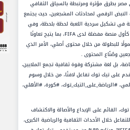
مصر بطرق مؤثرة ومرتبطة بالسياق الثقافي
النبض الرقمي لمحادثات المشجعين، حيث يجتمع
كة في تشكيل سردية اللعبة لحظة بلحظة، وفي
بداية هذا العام، تم اختيار تيك توك كأول منصة مفضلة لدى FIFA، بما يتيح تعاونًا
مولًا للبطولة من خلال محتوى أصلي، الأمر الذي
ن وصُنّاع المحتوى .
ضة، بل لغة مشتركة وقوة ثقافية تجمع الملايين،
دم على تيك توك تفاعل لافتًا، من خلال وسوم
ي، #الرياضة_على_التيك_توك، #كورة، #الأهلي،
توك، القائم على الإبداع والأصالة والاكتشاف
فاعل خلال الأحداث الثقافية والرياضية الكبرى،