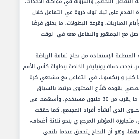
 التفاعل اللحظي والمرونة في مواكبة الأحداث،
 القدم على تيك توك ذروة في التفاعل خلال
ام المباريات، وقرعة البطولات، ما يخلق فرصًا
واصل مع الجمهور والتفاعل معه في الوقت
 المنطقة الإستفادة من نجاح ثقافة الرياضة
 نجحت حملة يونيليفر الخاصة ببطولة كأس الأمم
تا كلير و ريكسونا، في التفاعل مع مشجعي كرة
صصي يقوده صُنّاع المحتوى مرتبط بالسياق
الثقافي، وحققت الحملة وصولًا إلى ما يقرب من 30 مليون مستخدم، وأسهمت في
13 قطعة من المحتوى الذي أنشأه أفراد المجتمع، كما حققت
 تذكر الإعلان، متجاوزة المؤشر المرجع ي بنحو ثلاثة أضعاف،
مهمًا، وهو أن النجاح يتحقق عندما تلتقي