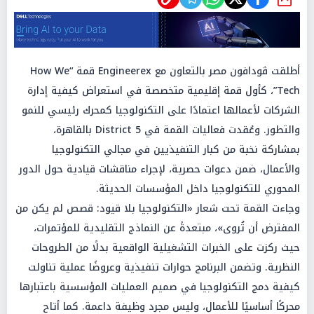
شارك
أطلقت ڤودافون مصر بالتعاون مع Engineerex قمة “How We
Tech”، كأول قمة إقليمية متخصصة في استعراض كيفية إدارة
الشركات لأعمالها اعتمادًا على التكنولوجيا كمحرك رئيسي للنمو
والتطور. وعُقدت فعاليات القمة في 5 District بالقاهرة،
بمشاركة نخبة من كبار التنفيذيين في مجالي التكنولوجيا
والأعمال، ضمن دعوات حصرية، لإجراء مناقشات قيادية حول الدور
المحوري للتكنولوجيا داخل المؤسسات الحديثة.
وجاءت القمة تحت شعار «التكنولوجيا بلا قيود: قصص لم يكن من
المفترض أن تُروى»، مبتعدةً عن النماذج التقليدية للمؤتمرات،
حيث ركزت على الخبرات التشغيلية الواقعية بدلًا من الطروحات
النظرية. وتضمن البرنامج حوارات تنفيذية وعروضًا عملية تناولت
كيفية دمج التكنولوجيا في صميم العمليات المؤسسية باعتبارها
محركًا أساسيًا للأعمال، وليس مجرد وظيفة داعمة. كما أتاح