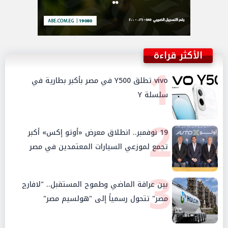
الأكثر قراءة
1
vivo تطلق Y500 في مصر بأكبر بطارية في
سلسلة Y
2
19 نوفمبر.. انطلاق معرض «أوتو إكس» أكبر
تجمع لموزعي السيارات المعتمدين في مصر
3
بين عراقة الماضي وطموح المستقبل.. "لافارچ
مصر" تتحول رسمياً إلى "هولسيم مصر"