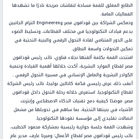
الطابع المغلق للقمة مساحة لنقاشات صريحة نادرًا ما تشهدها
الفعاليات العامة.
وتعكس الشراكة بين ڤودافون مصر وEngineerex التزام الجانبين
بدعم قيادات التكنولوجيا في مختلف القطاعات، وتسليط الضوء
على الدور المتنامي لقادة التحول الرقمي والبنية التحتية في
تمكين التحولات واسعة النطاق.
افتتحت القمة بكلمة ألقتها نجلاء قناوي، نائب رئيس ڤودافون
مصر لقطاع الموارد البشرية، أكدت خلالها أهمية القيادة وتنمية
الكوادر البشرية والعامل الإنساني في مسيرة التحول الرقمي .
أعقب ذلك عرض رئيسي قدّمه كاتالين بوليجا، نائب رئيس الشركة
لقطاع التكنولوجيا، استعرض خلاله رحلة التحول داخل ڤودافون
مصر، موضحًا كيفية دمج تقنيات الذكاء الاصطناعي وإنترنت
الأشياء في بنيتها التحتية، بما ساهم في تحويلها من مشغل
اتصالات تقليدي إلى مؤسسة تقودها التكنولوجيا.
وشهدت القمة جلسة حوارية رئيسية بمشاركة محمود الخطيب،
نائب رئيس ڤودافون مصر لقطاع الأعمال؛ وميرنا عارف، مدير عام