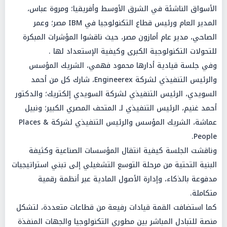
الأسواق الناشئة في الشرق الأوسط وأفريقيا؛ ومروة عباس،
المدير العام ورئيس قطاع التكنولوجيا في IBM مصر؛ وعمر
الصاحي، مدير عام أمازون مصر، حيث ناقشوا المؤشرات المبكرة
للتحولات التكنولوجية الكبرى وكيفية الإستعداد لها .
وفي جلسة قيادية أدارها محمود فهمي، الشريك المؤسس
والرئيس التنفيذي لشركة Engineerex، شارك كل من أحمد
السويدي، الرئيس التنفيذي لشركة السويدي إلكتريك؛ والدكتور
أحمد غنيم، الرئيس التنفيذي لـ المتحف المصري الكبير؛ ونبيل
عماشة، الشريك المؤسس والرئيس التنفيذي لشركة Places &
People.
وناقشت الجلسة كيفية انتقال المؤسسات الصناعية وكثيفة
البنية التحتية من مرحلة التوسع التشغيلي إلى تبني استراتيجيات
مدفوعة بالذكاء، وإدارة الأصول المادية عبر أنظمة رقمية
متكاملة.
كما استضافت القمة قيادات رفيعة من قطاعات متعددة، لتشكل
منصة للتبادل المباشر بين مطوري التكنولوجيا والجهات المنفذة