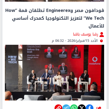
ڤودافون مصر وEngineerex تطلقان قمة “How
We Tech” لتعزيز التكنولوجيا كمحرك أساسي
للأعمال
رشا يوسف باشا
الأحد 15/فبراير/2026 - 06:32 م