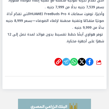
التي تقدّم تجربة صوتية محسّنة مع تقنية إلغاء ضوضاء مطوّرة،
بسعر 7,539 جنيه بدلًا من 7,999 جنيه .
وأخيرًا، توفرت سماعات HUAWEI FreeBuds Pro 4التي تقدّم أداءً
صوتيًا متقدّمًا وتقنية محسّنة لإلغاء الضوضاء—بسعر 8,999 جنيه
بدلًا من 9,999 جنيه .
توفر هواوي أيضًا خطط تقسيط بدون فوائد لمدة تصل إلى 12
شهرًا على أجهزة مختارة.
شارك