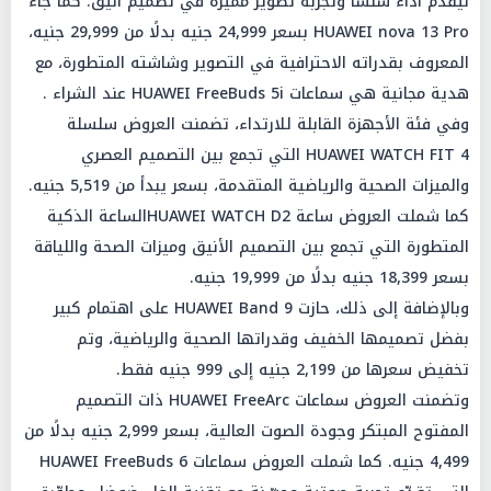
ليقدّم أداءً سلسًا وتجربة تصوير مميزة في تصميم أنيق. كما جاء
HUAWEI nova 13 Pro بسعر 24,999 جنيه بدلًا من 29,999 جنيه،
المعروف بقدراته الاحترافية في التصوير وشاشته المتطورة، مع
هدية مجانية هي سماعات HUAWEI FreeBuds 5i عند الشراء .
وفي فئة الأجهزة القابلة للارتداء، تضمنت العروض سلسلة
HUAWEI WATCH FIT 4 التي تجمع بين التصميم العصري
والميزات الصحية والرياضية المتقدمة، بسعر يبدأ من 5,519 جنيه.
كما شملت العروض ساعة HUAWEI WATCH D2الساعة الذكية
المتطورة التي تجمع بين التصميم الأنيق وميزات الصحة واللياقة
بسعر 18,399 جنيه بدلًا من 19,999 جنيه.
وبالإضافة إلى ذلك، حازت HUAWEI Band 9 على اهتمام كبير
بفضل تصميمها الخفيف وقدراتها الصحية والرياضية، وتم
تخفيض سعرها من 2,199 جنيه إلى 999 جنيه فقط.
وتضمنت العروض سماعات HUAWEI FreeArc ذات التصميم
المفتوح المبتكر وجودة الصوت العالية، بسعر 2,999 جنيه بدلًا من
4,499 جنيه. كما شملت العروض سماعات HUAWEI FreeBuds 6