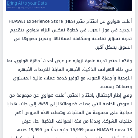
أعلنت هواوي عن افتتاح متجر HUAWEI Experience Store (HES)
الجديد في مول العرب، في خطوة تعكس التزام هواوي بتقديم
تجربة تسوّق تفاعلية ومتكاملة لعملائها، وتعزيز حضورها في
السوق بشكل أكبر.
وقدّم المتجر تجربة غامرة لزواره عبر عرض أحدث أجهزة هواوي، بما
في ذلك الهواتف الذكية، الأجهزة القابلة للارتداء، الأجهزة
اللوحية وأجهزة الصوت، مع توفير خدمة عملاء عالية المستوى
وضمانات رسمية.
وفي إطار الإحتفال بافتتاح المتجر، أعلنت هواوي عن مجموعة من
العروض الخاصة التي وصلت خصوماتها إلى 55%، إلى جانب هدايا
مجانية على مجموعة من المنتجات. وشملت هذه العروض أهم
منتجات الشركة، وبدءًا من فئة الهواتف الذكية، جاء عرض
HUAWEI nova 13 بسعر 16,999 جنيه بدلًا من 19,999 جنيه،