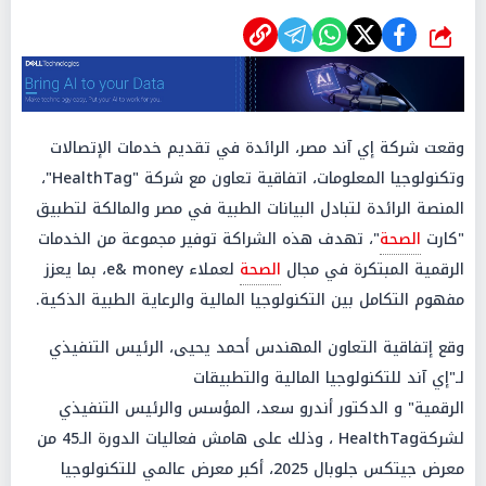
شارك
وقعت شركة إي آند مصر، الرائدة في تقديم خدمات الإتصالات
وتكنولوجيا المعلومات، اتفاقية تعاون مع شركة "HealthTag"،
المنصة الرائدة لتبادل البيانات الطبية في مصر والمالكة لتطبيق
"كارت
الصحة
"، تهدف هذه الشراكة توفير مجموعة من الخدمات
الرقمية المبتكرة في مجال
الصحة
لعملاء e& money، بما يعزز
مفهوم التكامل بين التكنولوجيا المالية والرعاية الطبية الذكية.
وقع إتفاقية التعاون المهندس أحمد يحيى، الرئيس التنفيذي
لـ"إي آند للتكنولوجيا المالية والتطبيقات
الرقمية" و الدكتور أندرو سعد، المؤسس والرئيس التنفيذي
لشركةHealthTag ، وذلك على هامش فعاليات الدورة الـ45 من
معرض جيتكس جلوبال 2025، أكبر معرض عالمي للتكنولوجيا