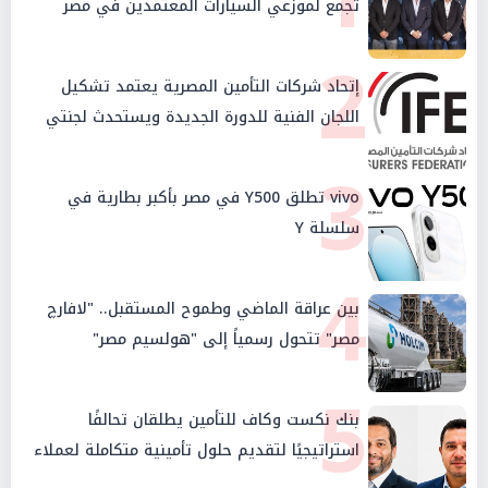
تجمع لموزعي السيارات المعتمدين في مصر
2
إتحاد شركات التأمين المصرية يعتمد تشكيل
اللجان الفنية للدورة الجديدة ويستحدث لجنتي
الأمن السيبراني والإستثمار والإدخار
3
vivo تطلق Y500 في مصر بأكبر بطارية في
سلسلة Y
4
بين عراقة الماضي وطموح المستقبل.. "لافارچ
مصر" تتحول رسمياً إلى "هولسيم مصر"
5
بنك نكست وكاف للتأمين يطلقان تحالفًا
استراتيجيًا لتقديم حلول تأمينية متكاملة لعملاء
البنك