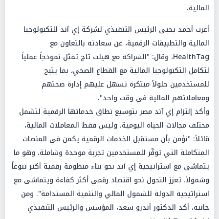
المالية.
أعرب أحمد يحيى الرئيس التنفيذي لشركة إي آند للتكنولوجيا
المالية والتطبيقات الرقمية، عن سعادته بالتعاون مع
HealthTag، وقال: "الشراكة مع هيلث تاج تمثل نموذجاً عملياً
لتكامل التكنولوجيا المالية مع القطاع الصحي، بما يتيح
للمستخدمين حلولاً مبتكرة تسهل عليهم إدارة صحتهم
ومعاملاتهم المالية في وقت واحد".
وأكد إلتزام إي آند مصر بتوسيع نطاق خدماتها الرقمية لتشمل
مختلف مجالات الحياة اليومية، وليس فقط المعاملات المالية،
قائلاً: "نؤمن بأن مستقبل الخدمات الرقمية يكمن في المنصات
المتكاملة التي توفّر للمستخدمين تجربة موحدة وشاملة، وهو ما
يتماشى مع استراتيجية إي آند نحو بناء منظومة رقمية أكثر تنوعاً
وشمولاً، تعزز التحول نحو اقتصاد رقمي أكثر كفاءة ويتماشى مع
استراتيجية الدولة للشمول المالي والتنمية المستدامة". ومن
جانبه، أكد الدكتور أندرو سعد، المؤسس والرئيس التنفيذي