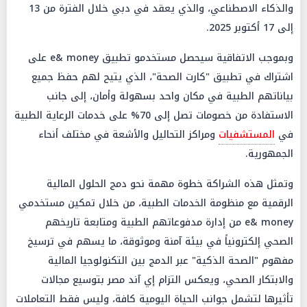
والذكاء الاصطناعي، والذي يعقد في دبي خلال الفترة من 13
إلى 17 أكتوبر 2025.
وبموجب الاتفاقية سيحصل مستخدمو تطبيق e& money على
اشتراك في تطبيق "كارت الصحة"، الذي يتيح لهم حفظ جميع
بياناتهم الطبية في مكان واحد بسهولة وأمان، إلى جانب
الاستفادة من خصومات تصل إلى 70% على خدمات الرعاية الطبية
في
المستشفيات
ومراكز التحاليل والأشعة في مختلف أنحاء
الجمهورية.
وتمثل هذه الشراكة خطوة مهمة نحو دمج الحلول المالية
الرقمية مع منظومة الخدمات الطبية، من خلال تمكين مستخدمي
e& money من إدارة مدفوعاتهم الطبية ومتابعة تاريخهم
الصحي إلكترونياً في بيئة آمنة وموثوقة، ما يسهم في ترسيخ
مفهوم "الصحة الذكية" عبر الدمج بين التكنولوجيا المالية
والابتكار الصحي، ويعكس التزام إي آند مصر بتوسيع مجالات
تأثيرها لتشمل جوانب الحياة اليومية كافة، وليس فقط التعاملات