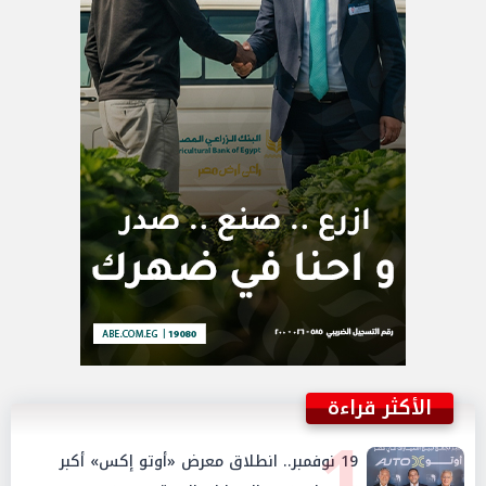
الأكثر قراءة
1
19 نوفمبر.. انطلاق معرض «أوتو إكس» أكبر