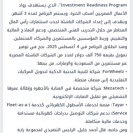
Investment Readiness Program"، الذي يستهدف رواد
الأعمال المصريين أصحاب الخبرة. ويستمر البرنامج لمدة 3 أشهر،
ويهدف إلى إعداد الشركات الناشئة لجذب استثمارات رأس المال
المخاطر من خلال التدريب الفني المتخصص، ودعم النماذج المالية
والتقييم، وربط المؤسسين بالمستثمرين والشركاء المحتملين.
ومنذ انطلاق البرنامج في 4 أغسطس 2025، نجح في توفير
تمويل بقيمة 750 ألف دولار لعدد من الشركات الناشئة المصرية
عبر مستثمرين من السعودية والإمارات، من بينها:
• ForWheelz: شركة للبنية التحتية الذكية لتحويل المركبات
التقليدية إلى منصات متصلة.
• Mezatech: شركة متخصصة في العناية بالأجهزة وإطالة عمرها
التشغيلي مع تقليل النفايات الإلكترونية.
• Tayar: منصة لخدمات الأسطول الكهربائي كخدمة (Fleet-as-a-
Service) تدعم شركات التوصيل بدراجات كهربائية مستدامة
وخدمات مالية متكاملة.
ومن جانبه، قال أحمد خليل، الرئيس التنفيذي لمجموعة راية