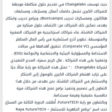
حيث توسعت Changelabs في تقديم حلول متكاملة موجهة
للشركات الكبرى تشمل حاضنات أعمال، ومسرّعات، ومسابقات
هاكاثون، ومعسكرات تدريب (Bootcamps)، وبرامج تدريب وابتكار،
بهدف تمكين تلك الشركات من: اكتشاف حلول مبتكرة من
الشركات الناشئة، بناء شراكات استراتيجية مع الشركات الصغيرة
والمتوسطة، تطوير أذرع استثمارية في رأس المال المخاطر
المؤسسي (Corporate VC)، تحقيق أهدافها في مجالات
الاستدامة والمسؤولية البيئية والاجتماعية والحوكمة (ESG) .
وتعقيبا على هذه الشراكة ، قال كريم سمرة، المدير التنفيذي
لشركة Changelabs : " تمثل هذه الشراكة مع راية مثالًا حيًا
على تزايد اهتمام الشركات الكبرى بالوصول إلى الابتكار
والاستثمار في الشركات الناشئة. نحن نهدف من خلال هذا
التعاون إلى تصميم وتنفيذ برامج تمنح هذه الشركات ميزة
تنافسية حقيقية وقيمة مستدامة.
وبالتعاون مع راية FutureTECH، أُطلقت الدورة الثالثة من المسرّع
تحت اسم "برنامج الجاهزية للاستثمار – Raya FutureTECH