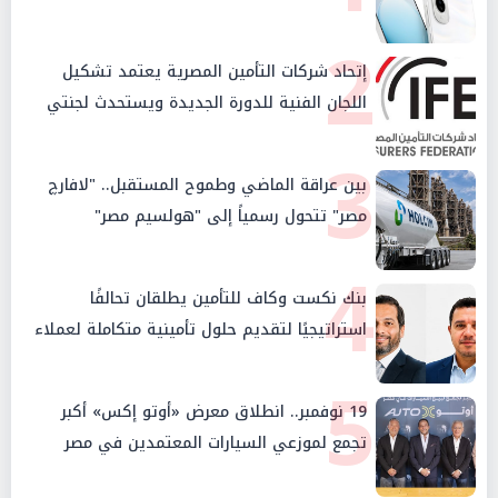
2
إتحاد شركات التأمين المصرية يعتمد تشكيل
اللجان الفنية للدورة الجديدة ويستحدث لجنتي
الأمن السيبراني والإستثمار والإدخار
3
بين عراقة الماضي وطموح المستقبل.. "لافارچ
مصر" تتحول رسمياً إلى "هولسيم مصر"
4
بنك نكست وكاف للتأمين يطلقان تحالفًا
استراتيجيًا لتقديم حلول تأمينية متكاملة لعملاء
البنك
5
19 نوفمبر.. انطلاق معرض «أوتو إكس» أكبر
تجمع لموزعي السيارات المعتمدين في مصر