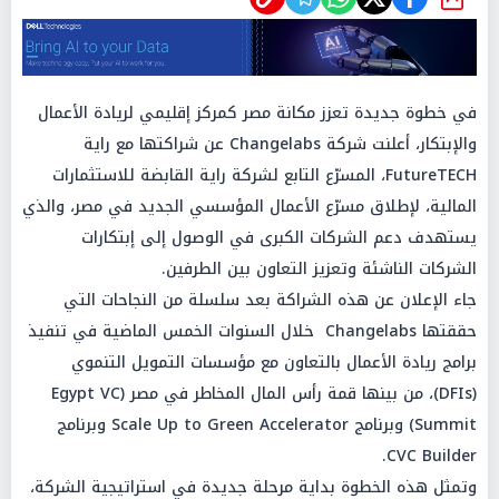
شارك
في خطوة جديدة تعزز مكانة مصر كمركز إقليمي لريادة الأعمال
والإبتكار، أعلنت شركة Changelabs عن شراكتها مع راية
FutureTECH، المسرّع التابع لشركة راية القابضة للاستثمارات
المالية، لإطلاق مسرّع الأعمال المؤسسي الجديد في مصر، والذي
يستهدف دعم الشركات الكبرى في الوصول إلى إبتكارات
الشركات الناشئة وتعزيز التعاون بين الطرفين.
جاء الإعلان عن هذه الشراكة بعد سلسلة من النجاحات التي
حققتها Changelabs خلال السنوات الخمس الماضية في تنفيذ
برامج ريادة الأعمال بالتعاون مع مؤسسات التمويل التنموي
(DFIs)، من بينها قمة رأس المال المخاطر في مصر (Egypt VC
Summit) وبرنامج Scale Up to Green Accelerator وبرنامج
CVC Builder.
وتمثل هذه الخطوة بداية مرحلة جديدة في استراتيجية الشركة،