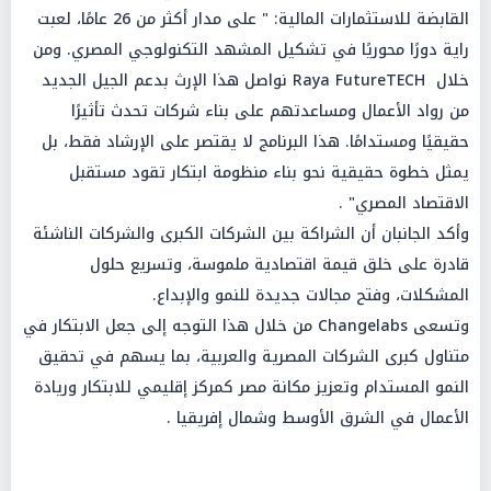
القابضة للاستثمارات المالية: " على مدار أكثر من 26 عامًا، لعبت
راية دورًا محوريًا في تشكيل المشهد التكنولوجي المصري. ومن
خلال Raya FutureTECH نواصل هذا الإرث بدعم الجيل الجديد
من رواد الأعمال ومساعدتهم على بناء شركات تحدث تأثيرًا
حقيقيًا ومستدامًا. هذا البرنامج لا يقتصر على الإرشاد فقط، بل
يمثل خطوة حقيقية نحو بناء منظومة ابتكار تقود مستقبل
الاقتصاد المصري" .
وأكد الجانبان أن الشراكة بين الشركات الكبرى والشركات الناشئة
قادرة على خلق قيمة اقتصادية ملموسة، وتسريع حلول
المشكلات، وفتح مجالات جديدة للنمو والإبداع.
وتسعى Changelabs من خلال هذا التوجه إلى جعل الابتكار في
متناول كبرى الشركات المصرية والعربية، بما يسهم في تحقيق
النمو المستدام وتعزيز مكانة مصر كمركز إقليمي للابتكار وريادة
الأعمال في الشرق الأوسط وشمال إفريقيا .