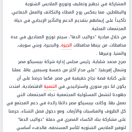
المشاركة في تجهيز وتغليف وتوزيع الملابس الشتوية
والبطاطين، مما يعكس روح العطاء والتكاتف والعمل الجماعي،
تأكيداً على إيمانهم بتقديم الدعم والتأثير الإيجابي في حياة
المجتمعات المحلية.
من خلال مبادرة "دواليب الدفا"، سيتم توزيع الصناديق في عدة
محافظات، من بينها محافظات
الجيزة
، والبحيرة، وبني سويف،
والمنيا، وغيرها .
صرح محمد شلباية، رئيس مجلس إدارة شركة بيبسيكو مصر
وشمال إفريقيا: "على مدار أكثر من خمسة وسبعين عامًا، عملنا
على كتابة قصة نجاح حقيقية في مصر. فكما حرصنا على أن
يكون لنا دور محوري واستراتيجي في
التنمية
الاقتصادية، امتدت
جهودنا لتشمل المسئولية المجتمعية تجاه المجتمعات التي
نعمل بها. وكانت بيبسيكو مصر دائمًا رائدة في دعم المجتمع في
كل الظروف والمناسبات والأزمات. ومع دخول فصل الشتاء، حرصنا
على مشاركة بنك الكساء المصري في حملة "دواليب الدفا"
لتوفير الملابس الشتويه للأسر المستحقه، فالدفء أساسي