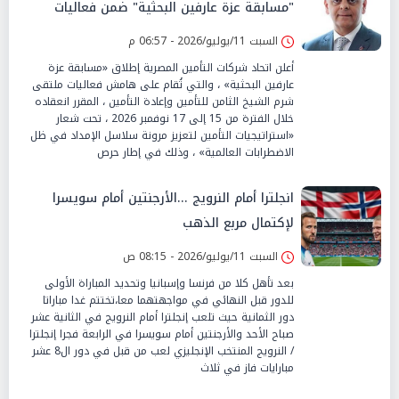
"مسابقة عزة عارفين البحثية" ضمن فعاليات
ملتقى شرم الشيخ الثامن 2026
السبت 11/يوليو/2026 - 06:57 م
أعلن اتحاد شركات التأمين المصرية إطلاق «مسابقة عزة
عارفين البحثية» ، والتي تُقام على هامش فعاليات ملتقى
شرم الشيخ الثامن للتأمين وإعادة التأمين ، المقرر انعقاده
خلال الفترة من 15 إلى 17 نوفمبر 2026 ، تحت شعار
«استراتيجيات التأمين لتعزيز مرونة سلاسل الإمداد في ظل
الاضطرابات العالمية» ، وذلك في إطار حرص
انجلترا أمام النرويج ...الأرجنتين أمام سويسرا
لإكتمال مربع الذهب
السبت 11/يوليو/2026 - 08:15 ص
بعد تأهل كلا من فرنسا وإسبانيا وتحديد المباراة الأولى
للدور قبل النهائي في مواجهتهما معا،تختتم غدا مباراتا
دور الثمانية حيث تلعب إنجلترا أمام النرويج في الثانية عشر
صباح الأحد والأرجنتين أمام سويسرا في الرابعة فجرا إنجلترا
/ النرويج المنتخب الإنجليزي لعب من قبل في دور ال8 عشر
مبارايات فاز في ثلاث