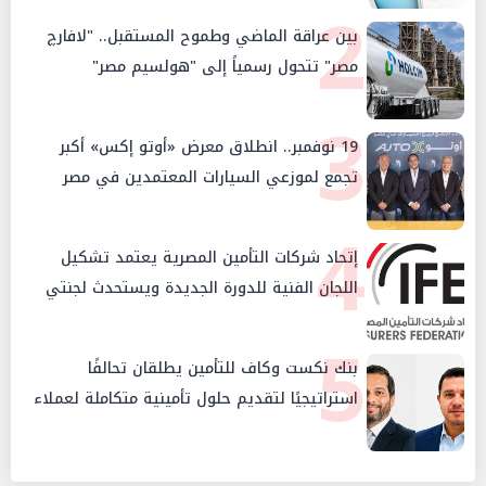
2
بين عراقة الماضي وطموح المستقبل.. "لافارچ
مصر" تتحول رسمياً إلى "هولسيم مصر"
3
19 نوفمبر.. انطلاق معرض «أوتو إكس» أكبر
تجمع لموزعي السيارات المعتمدين في مصر
4
إتحاد شركات التأمين المصرية يعتمد تشكيل
اللجان الفنية للدورة الجديدة ويستحدث لجنتي
الأمن السيبراني والإستثمار والإدخار
5
بنك نكست وكاف للتأمين يطلقان تحالفًا
استراتيجيًا لتقديم حلول تأمينية متكاملة لعملاء
البنك