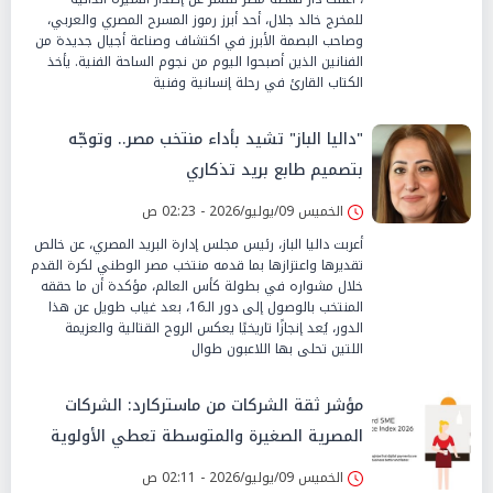
للمخرج خالد جلال، أحد أبرز رموز المسرح المصري والعربي،
وصاحب البصمة الأبرز في اكتشاف وصناعة أجيال جديدة من
الفنانين الذين أصبحوا اليوم من نجوم الساحة الفنية. يأخذ
الكتاب القارئ في رحلة إنسانية وفنية
"داليا الباز" تشيد بأداء منتخب مصر.. وتوجّه
بتصميم طابع بريد تذكاري
الخميس 09/يوليو/2026 - 02:23 ص
أعربت داليا الباز، رئيس مجلس إدارة البريد المصري، عن خالص
تقديرها واعتزازها بما قدمه منتخب مصر الوطني لكرة القدم
خلال مشواره في بطولة كأس العالم، مؤكدة أن ما حققه
المنتخب بالوصول إلى دور الـ16، بعد غياب طويل عن هذا
الدور، يُعد إنجازًا تاريخيًا يعكس الروح القتالية والعزيمة
اللتين تحلى بها اللاعبون طوال
مؤشر ثقة الشركات من ماستركارد: الشركات
المصرية الصغيرة والمتوسطة تعطي الأولوية
للمدفوعات الرقمية السلسة وتطوير القوى
الخميس 09/يوليو/2026 - 02:11 ص