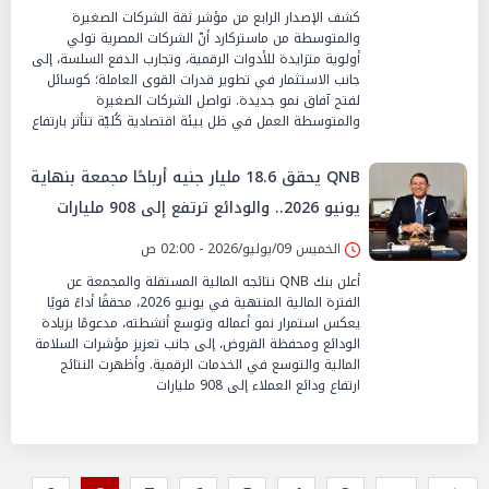
العاملة
كشف الإصدار الرابع من مؤشر ثقة الشركات الصغيرة
والمتوسطة من ماستركارد أنّ الشركات المصرية تولي
أولوية متزايدة للأدوات الرقمية، وتجارب الدفع السلسة، إلى
جانب الاستثمار في تطوير قدرات القوى العاملة؛ كوسائل
لفتح آفاق نمو جديدة. تواصل الشركات الصغيرة
والمتوسطة العمل في ظل بيئة اقتصادية كُليّة تتأثر بارتفاع
QNB يحقق 18.6 مليار جنيه أرباحًا مجمعة بنهاية
يونيو 2026.. والودائع ترتفع إلى 908 مليارات
جنيه
الخميس 09/يوليو/2026 - 02:00 ص
أعلن بنك QNB نتائجه المالية المستقلة والمجمعة عن
الفترة المالية المنتهية في يونيو 2026، محققًا أداءً قويًا
يعكس استمرار نمو أعماله وتوسع أنشطته، مدعومًا بزيادة
الودائع ومحفظة القروض، إلى جانب تعزيز مؤشرات السلامة
المالية والتوسع في الخدمات الرقمية. وأظهرت النتائج
ارتفاع ودائع العملاء إلى 908 مليارات