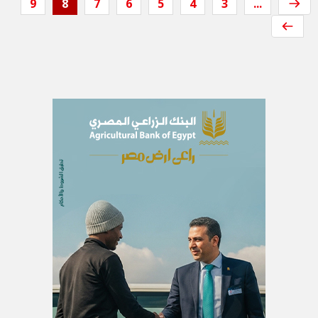
9
8
7
6
5
4
3
...