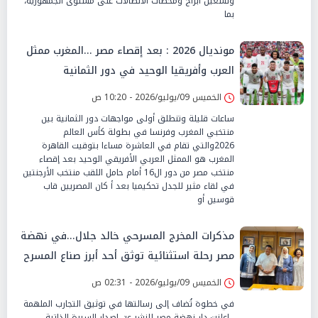
وتشغيل أبراج ومحطات الاتصالات على مستوى الجمهورية،
بما
مونديال 2026 : بعد إقصاء مصر ...المغرب ممثل
العرب وأفريقيا الوحيد في دور الثمانية
الخميس 09/يوليو/2026 - 10:20 ص
ساعات قليلة وتنطلق أولى مواجهات دور الثمانية بين
منتخبي المغرب وفرنسا في بطولة كأس العالم
2026والتي تقام في العاشرة مساءا بتوقيت القاهرة
المغرب هو الممثل العربي الأفريقي الوحيد بعد إقصاء
منتخب مصر من دور ال16 أمام حامل اللقب منتخب الأرجنتين
في لقاء مثير للجدل تحكيميا بعد أ كان المصريين قاب
قوسين أو
مذكرات المخرج المسرحي خالد جلال...في نهضة
مصر رحلة استثنائية توثق أحد أبرز صناع المسرح
والفن في مصر
الخميس 09/يوليو/2026 - 02:31 ص
في خطوة تُضاف إلى رسالتها في توثيق التجارب الملهمة
، اعلنت دار نهضة مصر للنشر عن إصدار السيرة الذاتية