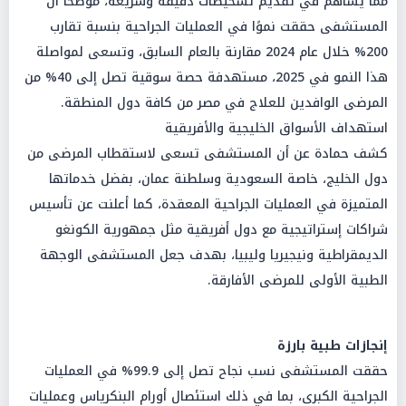
مما يساهم في تقديم تشخيصات دقيقة وسريعة، موضحاً أن
المستشفى حققت نموًا في العمليات الجراحية بنسبة تقارب
200% خلال عام 2024 مقارنة بالعام السابق، وتسعى لمواصلة
هذا النمو في 2025، مستهدفة حصة سوقية تصل إلى 40% من
المرضى الوافدين للعلاج في مصر من كافة دول المنطقة.
استهداف الأسواق الخليجية والأفريقية
كشف حمادة عن أن المستشفى تسعى لاستقطاب المرضى من
دول الخليج، خاصة السعودية وسلطنة عمان، بفضل خدماتها
المتميزة في العمليات الجراحية المعقدة، كما أعلنت عن تأسيس
شراكات إستراتيجية مع دول أفريقية مثل جمهورية الكونغو
الديمقراطية ونيجيريا وليبيا، بهدف جعل المستشفى الوجهة
الطبية الأولى للمرضى الأفارقة.
إنجازات طبية بارزة
حققت المستشفى نسب نجاح تصل إلى 99.9% في العمليات
الجراحية الكبرى، بما في ذلك استئصال أورام البنكرياس وعمليات