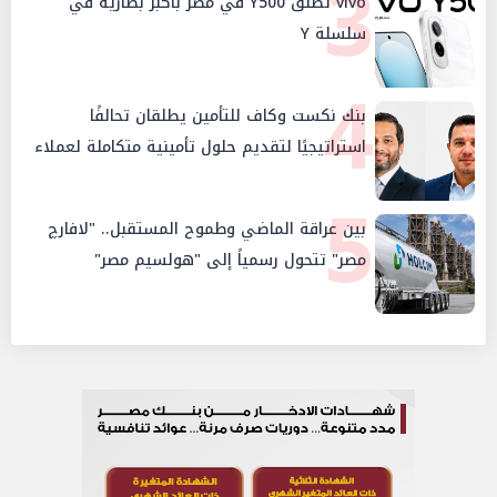
3
vivo تطلق Y500 في مصر بأكبر بطارية في
سلسلة Y
4
بنك نكست وكاف للتأمين يطلقان تحالفًا
استراتيجيًا لتقديم حلول تأمينية متكاملة لعملاء
البنك
5
بين عراقة الماضي وطموح المستقبل.. "لافارچ
مصر" تتحول رسمياً إلى "هولسيم مصر"