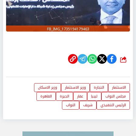
FB_IMG_1735194179463
شارك
الاستثمار
التجارة
وزير الاستثمار
وزير الاسكان
مجلس النواب
ليبيا
عقار
الجيزة
القاهرة
الرئيس التنفيذي
شريف
النواب