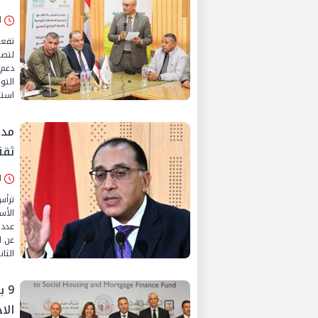
الإثن
تفعي
لتصن
دعم 
التو
استض
مدب
ثقة
الأرب
ترأس
الأس
عدد 
عن ا
الثا
9 
الاجتم