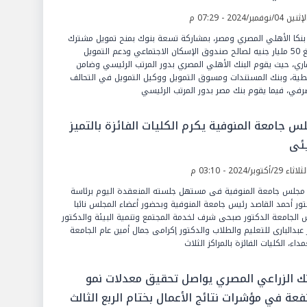
ين 04/نوفمبر/2024 - 07:29 م
بنكا الأهلي المصري ومصر، بمشاركة تسعة بنوك بمنح تمويل مشترك
بمبلغ 50 مليار جنيه لصالح صندوق الإسكان الاجتماعي ودعم التمويل
اري، حيث يقوم البنك الأهلي المصري بدور المرتب الرئيسي وضامن
طية، وبنك المستندات ومسوق التمويل ووكيل التمويل في التحالف
رفي، فيما يقوم بنك مصر بدور المرتب الرئيسي
س جامعة المنوفية يكرم الكليات الفائزة بالتميز
يئى
ثاء 29/أكتوبر/2024 - 03:10 م
مجلس جامعة المنوفية فى مستهل جلسته المنعقدة اليوم برئاسة
تور أحمد القاصد رئيس جامعة المنوفية وبحضور أعضاء المجلس نائبا
 الجامعة الدكتور صبحى شرف لخدمة المجتمع وتنمية البيئة والدكتور
 عبدالبارى للتعليم والطلاب والدكتور إكرامى جمال أمين عام الجامعة
داء، الكليات الفائزة بالمراكز الثلاث
نك الزراعي المصري يواصل تحقيق معدلات نمو
فعة في مؤشرات نتائج الأعمال بختام الربع الثالث