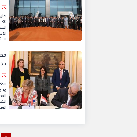
الثلا
أعلن
الجد
الاف
التر
مصر
مجا
الإثن
الدك
ونتو
المص
التح
السا