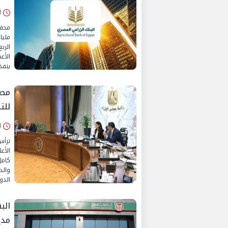
من 024
الإثن
مليا
الرب
الأع
ينفذه
مصط
للت
الأحد 
ترأس
الأع
كامل
والد
الدو
مدي