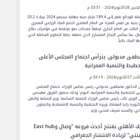
2
ين 28/أكتوبر/2024 - 03:51 م
محفظة الودائع تقفز إلى 189.4 مليار جنيه بنهاية سبتمبر 2024 بزيادة 20.2
ر جنيه عن نفس الفترة من العام الماضي اختتم البنك الزراعي المصري
ع الثالث من العام الجاري محققاً معدلات نمو مرتفعة في مؤشرات نتائج
مال، بما يعكس النجاح المتسارع الذي تحققه خطة التطوير الشاملة التي
ا البنك حالياً
فى مدبولى: يترأس اجتماع المجلس الأعلى
خطيط والتنمية العمرانية
27/أكتوبر/2024 - 03:19 م
 الدكتور مصطفى مدبولي، رئيس مجلس الوزراء، اجتماع المجلس
لى للتخطيط والتنمية العمرانية، اليوم؛ وذلك بحضور الفريق مهندس
 الوزير، نائب رئيس مجلس الوزراء للتنمية الصناعية، وزير الصناعة والنقل،
كتورة رانيا المشاط، وزيرة التخطيط والتنمية الاقتصادية والتعاون
لي، والسيد شريف فتحي، وزير
البنك الأهلي يفتتح أحدث فروعه "وصال وEast hub
نتي" لزيادة الانتشار الجغرافي