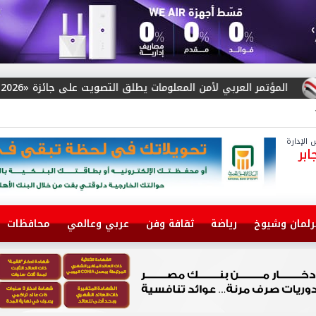
لق التصويت على جائزة «Arab Cybersecurity Social Media Influencer Award 2026»
الإدارة
بر
رلمان وشيوخ
رياضة
ثقافة وفن
عربي وعالمي
محافظات