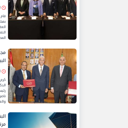
الإثن
قام 
العق
التغ
المص
مجل
الب
الثلا
كرم 
الدك
رئيس
ناصر
والعم
الب
مرت