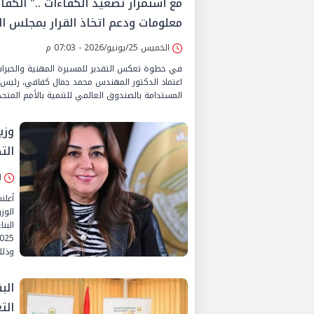
مع استمرار تصعيد الكفاءات .." الكفا
معلومات ودعم اتخاذ القرار بمجلس الو
الخميس 25/يونيو/2026 - 07:03 م
في خطوة تعكس التقدير للمسيرة المهنية والخبرات 
اعتماد الدكتور المهندس محمد جمال كفافي، رئيس ا
المستدامة بالصندوق العالمي للتنمية بالأمم المتحد
وزي
من 
السبت
أعلن
الوز
وذلك
الب
الت