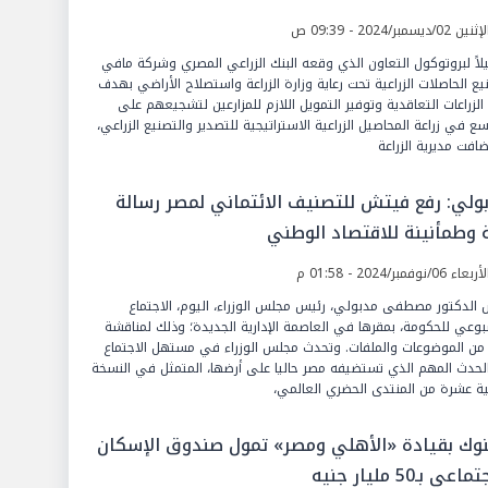
ين 02/ديسمبر/2024 - 09:39 ص
لاً لبروتوكول التعاون الذي وقعه البنك الزراعي المصري وشركة مافي
يع الحاصلات الزراعية تحت رعاية وزارة الزراعة واستصلاح الأراضي بهدف
الزراعات التعاقدية وتوفير التمويل اللازم للمزارعين لتشجيعهم على
سع في زراعة المحاصيل الزراعية الاستراتيجية للتصدير والتصنيع الزراعي،
افت مديرية الزراعة
ولي: رفع فيتش للتصنيف الائتماني لمصر رسالة
 وطمأنينة للاقتصاد الوطني
عاء 06/نوفمبر/2024 - 01:58 م
 الدكتور مصطفى مدبولي، رئيس مجلس الوزراء، اليوم، الاجتماع
بوعي للحكومة، بمقرها في العاصمة الإدارية الجديدة؛ وذلك لمناقشة
من الموضوعات والملفات. وتحدث مجلس الوزراء في مستهل الاجتماع
لحدث المهم الذي تستضيفه مصر حاليا على أرضها، المتمثل في النسخة
نية عشرة من المنتدى الحضري العالمي،
بنوك بقيادة «الأهلي ومصر» تمول صندوق الإسكان
اعي بـ50 مليار جنيه