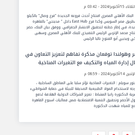
ثاء 15/أكتوبر/2024 - 03:42 م
 البنك الأهلي المصري افتتاح أحدث فروعه الجديدة "فرع وصال" بالكيلو
30 بطريق مصر السويس وكذا فرع East Hub داخل " مدينتي" بالقاهرة
يدة، في إطار خطته لتحقيق الانتشار الجغرافي. ووفق بيان البنك، حضر
تتاح محمد الإتربي الرئيس التنفيذي للبنك الأهلي المصري وسهى
كي ويحيي أبو الفتوح نائبا الرئيس
 وهولندا توقعان مذكرة تفاهم لتعزيز التعاون في
ل إدارة المياه والتكيف مع التغيرات المناخية
ين 14/أكتوبر/2024 - 08:59 م
تور سويلم : التغيرات المناخية تؤثر سلبا على المناطق الساحلية ،
جه لاستخدام المواد الطبيعية الصديقة للبيئة فى حماية الشواطيء
رية الدكتورة رانيا المشاط : تعزيز الشراكات الدولية الهادفة لدفع
ول الأخضر وتحقيق التنمية الاقتصادية ضمن فعاليات اسبوع القاهرة
بع للمياه شهدت الدكتورة