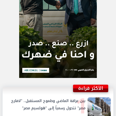
الأكثر قراءة
1
بين عراقة الماضي وطموح المستقبل.. "لافارچ
مصر" تتحول رسمياً إلى "هولسيم مصر"