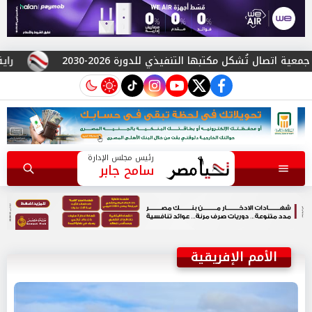
تُشكل مكتبها التنفيذي للدورة 2026-2030
راية للمباني الذكية وSungrow تعززان شراكتهما لتو
instagram
tiktok
youtube
twitter
facebook
رئيس مجلس الإدارة
سامح جابر
الأمم الإفريقية