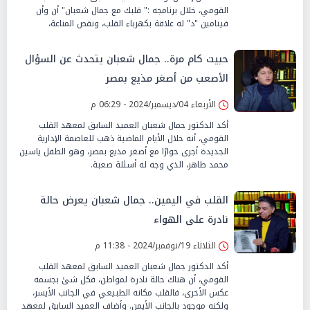
القومي، خلال برنامجه :" قلبك مع جمال شعبان" أن وأن
فيتامين "د" له علاقة بكهرباء القلب، ونقص المناعة،
حبيت كام مرة.. جمال شعبان يتحدث عن السؤال
الأصعب من أصغر مذيع بمصر
الأربعاء 04/ديسمبر/2024 - 06:29 م
أكد الدكتور جمال شعبان العميد السابق لمعهد القلب
القومي، أنه خلال الأيام الماضية ذهب للعاصمة الإدارية
الجديدة أجرى حوارًا مع أصغر مذيع بمصر، وهو الطفل ياسين
محمد طاهر، الذي وجه له أسئلة صعبة.
القلب في اليمين.. جمال شعبان يعرض حالة
نادرة على الهواء
الثلاثاء 19/نوفمبر/2024 - 11:38 م
أكد الدكتور جمال شعبان العميد السابق لمعهد القلب
القومي، أن هناك حالة نادرة لمواطن، فكل شئ بجسمه
عكس الأخرى، فالقلب مكانه الطبيعي في الجانب الأيسر،
ولكنه موجود بالجانب الأيمن. وأضاف العميد السابق لمعهد