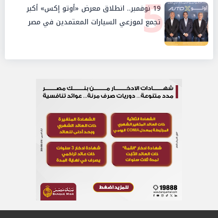
5
19 نوفمبر.. انطلاق معرض «أوتو إكس» أكبر
تجمع لموزعي السيارات المعتمدين في مصر