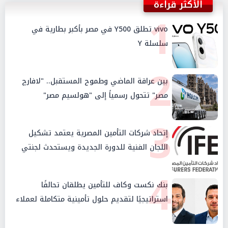
الأكثر قراءة
1
vivo تطلق Y500 في مصر بأكبر بطارية في
سلسلة Y
2
بين عراقة الماضي وطموح المستقبل.. "لافارچ
مصر" تتحول رسمياً إلى "هولسيم مصر"
3
إتحاد شركات التأمين المصرية يعتمد تشكيل
اللجان الفنية للدورة الجديدة ويستحدث لجنتي
الأمن السيبراني والإستثمار والإدخار
4
بنك نكست وكاف للتأمين يطلقان تحالفًا
استراتيجيًا لتقديم حلول تأمينية متكاملة لعملاء
البنك