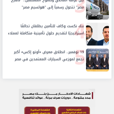
3
بين عراقة الماضي وطموح المستقبل.. "لافارچ
مصر" تتحول رسمياً إلى "هولسيم مصر"
4
بنك نكست وكاف للتأمين يطلقان تحالفًا
استراتيجيًا لتقديم حلول تأمينية متكاملة لعملاء
البنك
5
19 نوفمبر.. انطلاق معرض «أوتو إكس» أكبر
تجمع لموزعي السيارات المعتمدين في مصر