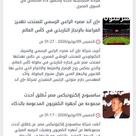
شراكة استراتيجية ناجحة وتحقيق أداء استثنائي في
السوق المصري .
«إي آند مصر» الراعي الرسمي للمنتخب تهنئ
الفراعنة بالإنجاز التاريخي في كأس العالم
الخميس 09/يوليو/2026 - 01:27 ص
أعربت شركة «إي آند مصر»، الراعي الرسمي والشريك
التكنولوجي للمنتخب الوطني المصري، عن خالص تهنئتها
لمنتخب مصر على إنجازه التاريخي في بطولة كأس العالم،
والذي يعكس روح الإصرار والعزيمة والالتزام التي تحلى بها
اللاعبون والجهاز الفني طوال مشوار البطولة. وأكد
المهندس حازم متولي، الرئيس التنفيذي لشركة «إي آند
سامسونج إلكترونيكس مصر تُطلق أحدث
مجموعة من أجهزة التلفزيون المدعومة بالذكاء
الإصطناعي
الخميس 09/يوليو/2026 - 01:17 ص
أعلنت شركة سامسونج إلكترونيكس مصر، عن إطلاق أحدث
مجموعاتها من أجهزة التلفزيون وتقنيات الترفيه المنزلي
في السوق المصري، بالتزامن مع طرحها في الأسواق