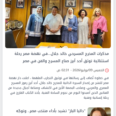
مذكرات المخرج المسرحي خالد جلال...في نهضة مصر رحلة
استثنائية توثق أحد أبرز صناع المسرح والفن في مصر
الخميس 09/يوليو/2026 - 02:31 ص
في خطوة تُضاف إلى رسالتها في توثيق التجارب الملهمة ، اعلنت دار نهضة
مصر للنشر عن إصدار السيرة الذاتية للمخرج خالد جلال، أحد أبرز رموز المسرح
المصري والعربي، وصاحب البصمة الأبرز في اكتشاف وصناعة أجيال جديدة من
الفنانين الذين أصبحوا اليوم من نجوم الساحة الفنية. يأخذ الكتاب القارئ في
رحلة إنسانية وفنية
"داليا الباز" تشيد بأداء منتخب مصر.. وتوجّه