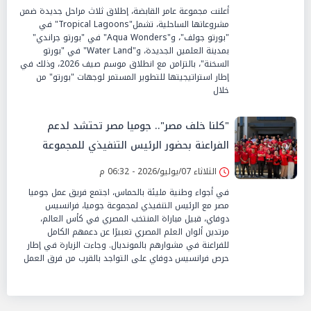
أعلنت مجموعة عامر القابضة، إطلاق ثلاث مراحل جديدة ضمن
مشروعاتها الساحلية، تشمل"Tropical Lagoons" في
"بورتو جولف"، و"Aqua Wonders" في "بورتو جراندي"
بمدينة العلمين الجديدة، و"Water Land" في "بورتو
السخنة"، بالتزامن مع انطلاق موسم صيف 2026، وذلك في
إطار استراتيجيتها للتطوير المستمر لوجهات "بورتو" من
خلال
"كلنا خلف مصر".. جوميا مصر تحتشد لدعم
الفراعنة بحضور الرئيس التنفيذي للمجموعة
الثلاثاء 07/يوليو/2026 - 06:32 م
في أجواء وطنية مليئة بالحماس، اجتمع فريق عمل جوميا
مصر مع الرئيس التنفيذي لمجموعة جوميا، فرانسيس
دوفاي، قبيل مباراة المنتخب المصري في كأس العالم،
مرتدين ألوان العلم المصري تعبيرًا عن دعمهم الكامل
للفراعنة في مشوارهم بالمونديال. وجاءت الزيارة في إطار
حرص فرانسيس دوفاي على التواجد بالقرب من فرق العمل