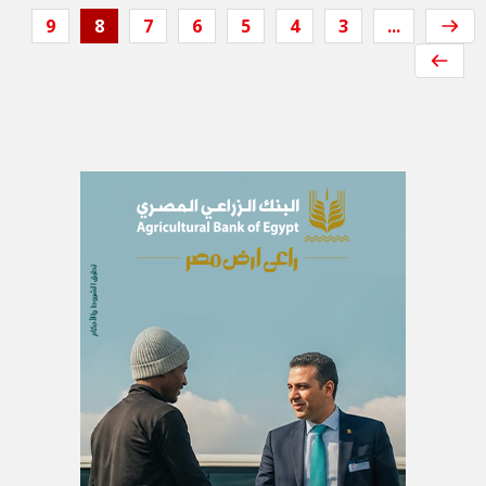
9
8
7
6
5
4
3
...