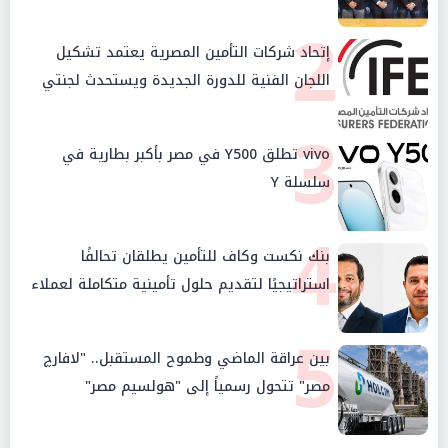
2
إتحاد شركات التأمين المصرية يعتمد تشكيل
اللجان الفنية للدورة الجديدة ويستحدث لجنتي
الأمن السيبراني والإستثمار والإدخار
3
vivo تطلق Y500 في مصر بأكبر بطارية في
سلسلة Y
4
بنك نكست وكاف للتأمين يطلقان تحالفًا
استراتيجيًا لتقديم حلول تأمينية متكاملة لعملاء
البنك
5
بين عراقة الماضي وطموح المستقبل.. "لافارچ
مصر" تتحول رسمياً إلى "هولسيم مصر"