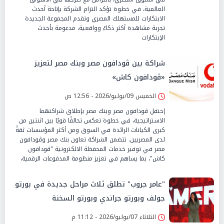
العالمية، في خطوة تؤكد التزام الشركة بإتاحة أحدث
الابتكارات للمستهلك المصري وتقدم المجموعة الجديدة
تجربة مشاهدة أكثر ذكاءً وواقعية، مدعومة بأحدث
الإبتكارات
شراكة بين ڤودافون مصر وبنك مصر لتعزيز
«ڤودافون كاش»
الخميس 09/يوليو/2026 - 12:56 ص
إحتفل ڤودافون مصر وبنك مصر بإطلاق شراكتهما
الاستراتيجية، في خطوة تعكس تحالفًا قويًا بين اثنتين من
كبرى الكيانات الرائدة في السوق ومن أكثر المؤسسات ثقةً
لدى المصريين. تتضمن الشراكة تعاون بنك مصر وڤودافون
مصر في توفير خدمات المحفظة الالكترونية "ڤودافون
كاش"، بما يساهم في تعزيز منظومة المدفوعات الرقمية،
"عامر جروب" تطلق ثلاث مراحل جديدة في بورتو
جولف وبورتو جراندي وبورتو السخنة
الثلاثاء 07/يوليو/2026 - 11:12 م