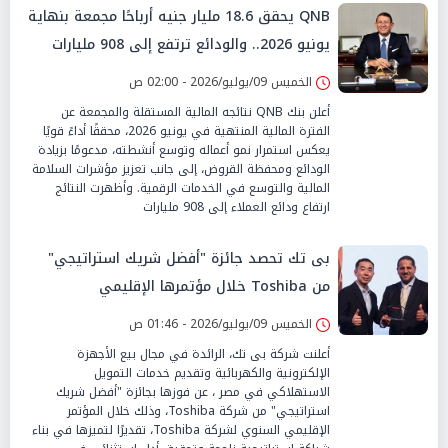
QNB يحقق 18.6 مليار جنيه أرباحًا مجمعة بنهاية
يونيو 2026.. والودائع ترتفع إلى 908 مليارات
جنيه
الخميس 09/يوليو/2026 - 02:00 ص
أعلن بنك QNB نتائجه المالية المستقلة والمجمعة عن
الفترة المالية المنتهية في يونيو 2026، محققًا أداءً قويًا
يعكس استمرار نمو أعماله وتوسع أنشطته، مدعومًا بزيادة
الودائع ومحفظة القروض، إلى جانب تعزيز مؤشرات السلامة
المالية والتوسع في الخدمات الرقمية. وأظهرت النتائج
ارتفاع ودائع العملاء إلى 908 مليارات
بى تك تحصد جائزة "أفضل شريك استراتيجي"
من Toshiba خلال مؤتمرها الإقليمي
الخميس 09/يوليو/2026 - 01:46 ص
أعلنت شركة بى تك، الرائدة في مجال بيع الأجهزة
الإلكترونية والكهربائية وتقديم خدمات التمويل
الاستهلاكي في مصر ، عن فوزها بجائزة "أفضل شريك
استراتيجي" من شركة Toshiba، وذلك خلال المؤتمر
الإقليمي السنوي لشركة Toshiba، تقديرًا لتميزها في بناء