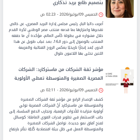
بتصميم طابع بريد تذكاري
الخميس 09/يوليو/2026 - 02:23 ص
أعربت داليا الباز، رئيس مجلس إدارة البريد المصري، عن خالص
تقديرها واعتزازها بما قدمه منتخب مصر الوطني لكرة القدم
خلال مشواره في بطولة كأس العالم، مؤكدة أن ما حققه
المنتخب بالوصول إلى دور الـ16، بعد غياب طويل عن هذا
الدور، يُعد إنجازًا تاريخيًا يعكس الروح القتالية والعزيمة
اللتين تحلى بها اللاعبون طوال
مؤشر ثقة الشركات من ماستركارد: الشركات
المصرية الصغيرة والمتوسطة تعطي الأولوية
للمدفوعات الرقمية السلسة وتطوير القوى
الخميس 09/يوليو/2026 - 02:11 ص
العاملة
كشف الإصدار الرابع من مؤشر ثقة الشركات الصغيرة
والمتوسطة من ماستركارد أنّ الشركات المصرية تولي
أولوية متزايدة للأدوات الرقمية، وتجارب الدفع السلسة، إلى
جانب الاستثمار في تطوير قدرات القوى العاملة؛ كوسائل
لفتح آفاق نمو جديدة. تواصل الشركات الصغيرة
والمتوسطة العمل في ظل بيئة اقتصادية كُليّة تتأثر بارتفاع