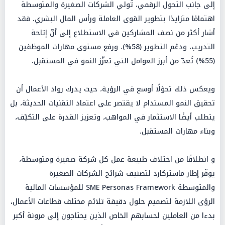
إلى جانب التحول الرقمي، تُولي الشركات الصغيرة والمتوسطة
اهتمامًا متزايدًا بتطوير القوى العاملة ورأس المال البشري. فقد
أشار أكثر من نصف المشاركين في الاستطلاع إلى أنّ إتاحة
التدريب، ودعْم التطوير (58%)، ورفع مستوى مهارات الموظفين
(55%) تُعدّ من أبرز العوامل التي تعزّز النمو في المستقبل.
ويعكس ذلك تحوّلًا أوسع في الرؤية، حيث يدرك رواد الأعمال أن
تحقيق النمو المستدام لا يقتصر على اعتماد التقنيات الحديثة، بل
يتطلب أيضًا الاستثمار في المواهب، وتعزيز القدرة على التكيّف،
وبناء مهارات المستقبل.
و انطلاقًا من اختلاف طبيعة عمل كل شركة صغيرة ومتوسطة،
يوفّر إطار ماستركارد لتصنيف شرائح الشركات الصغيرة
والمتوسطة SME Personas Framework للمؤسسات المالية
الرؤى اللازمة لتصميم حلول دقيقة تلائم مختلف قطاعات الأعمال،
بدءا من العاملين لحسابهم الخاص الذين يحتاجون إلى مرونة أكبر