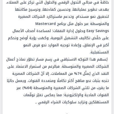
خاصّةً في مجالي التحول الرقمي والحلول التي تركز على العملاء،
بهدف تطوير عملياتها، وتحسين كفاءتها، وترسيخ مكانتها
لتحقيق نمو مستدام. وتدعم ماستركارد الشركات الصغيرة
والمتوسطة عبر حلول مثل برنامج Mastercard
Easy Savings وحلول إدارة النفقات؛ لمساعدة أصحاب الأعمال
على خفْض تكاليف التشغيل اليومية، وكسْب رؤية أوضح وتحكم
أكبر في الإنفاق، وإعادة توجيه الموارد نحو فرص النمو
المستقبلية.
يُسهم هذا التوجّه الاستباقي في رسم مسار تطوّر نماذج أعمال
الشركات الصغيرة والمتوسطة. فبالرغم من استمرار الاعتماد على
النقد الذي يُمثّل 74% من المعاملات، إلا أنّ الشركات المصرية
تتجه بثبات نحو مناهج أكثر تكاملًا ومتعددة القنوات. ويعمل حاليًا
ما يقرب من ثلثي الشركات الصغيرة والمتوسطة (64%) عبر
القنوات المادية والإلكترونية؛ مما يعكس تغيّر توقّعات
المستهلكين وتزايد سلوكيات الشراء الرقمي ,