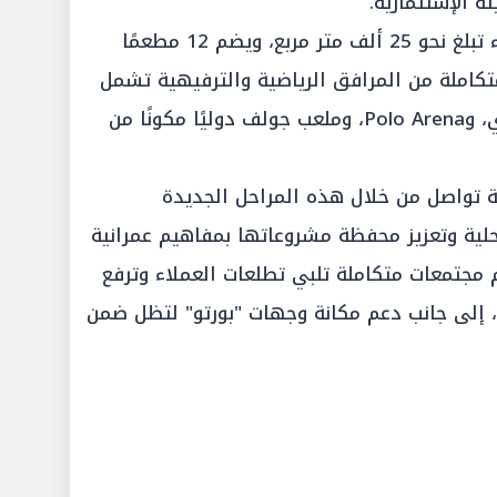
ه الإستثمارية.
ويمتد المشروع على مساحات خضراء تبلغ نحو 25 ألف متر مربع، ويضم 12 مطعمًا
تكاملة من المرافق الرياضية والترفيهية تشمل
ناديًا رياضيًا، ومسارات مخصصة للجري، وPolo Arena، وملعب جولف دوليًا مكونًا من
ضة تواصل من خلال هذه المراحل الجديدة
لية وتعزيز محفظة مشروعاتها بمفاهيم عمرانية
 مجتمعات متكاملة تلبي تطلعات العملاء وترفع
، إلى جانب دعم مكانة وجهات "بورتو" لتظل ضمن