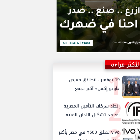
لأكثر قراءة
1
19 نوفمبر.. انطلاق معرض
«أوتو إكس» أكبر تجمع
2
لموزعي السيارات المعتمدين
في مصر
إتحاد شركات التأمين المصرية
يعتمد تشكيل اللجان الفنية
3
للدورة الجديدة ويستحدث
لجنتي الأمن السيبراني
vivo تطلق Y500 في مصر بأكبر