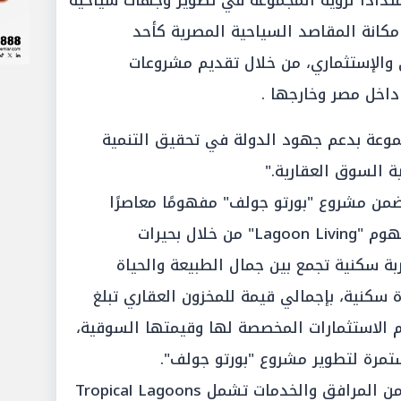
متدادًا لرؤية المجموعة في تطوير وجهات سياحية
انة المقاصد السياحية المصرية كأحد
ي والإستثماري، من خلال تقديم مشروعات
اخل مصر وخارجها .
موعة بدعم جهود الدولة في تحقيق التنمية
ة السوق العقارية."
م مرحلة "Tropical Lagoons" ضمن مشروع "بورتو جولف" مفهومًا معاصرًا
للحياة الساحلية، حيث ترتكز على مفهوم "Lagoon Living" من خلال بحيرات
ة سكنية تجمع بين جمال الطبيعة والحياة
 وتضم المرحلة نحو 96 وحدة سكنية، بإجمالي قيمة للمخزون العقاري تبلغ
س حجم الاستثمارات المخصصة لها وقيمتها السوقية،
مرة لتطوير مشروع "بورتو جولف".
كما تضم المرحلة مجموعة متكاملة من المرافق والخدمات تشمل Tropical Lagoons