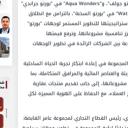
تشمل"Tropical Lagoons" في "بورتو جولف"، و"Aqua Wonders" في "بورتو جراندي"
بمدينة العلمين الجديدة، و"Water Land" في "بورتو السخنة"، بالتزامن مع انطلاق
في إطار استراتيجيتها للتطوير المستمر لوجهات "بورتو"
زز تنافسية مشروعاتها، وترفع قيمتها
وعة بين الشركات الرائدة في تطوير الوجهات
مجموعة في إعادة ابتكار تجربة الحياة الساحلية
ة والعناصر المائية والمرافق المتكاملة، بما
مشروعاتها، إلى جانب تقديم منتجات عقارية
العملاء، مع الحفاظ على الهوية المميزة لكل
، رئيس القطاع التجاري لمجموعة عامر القابضة: