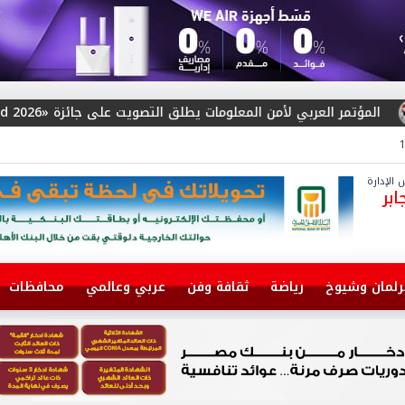
ق التصويت على جائزة «Arab Cybersecurity Social Media Influencer Award 2026»
الإدارة
بر
رلمان وشيوخ
رياضة
ثقافة وفن
عربي وعالمي
محافظات