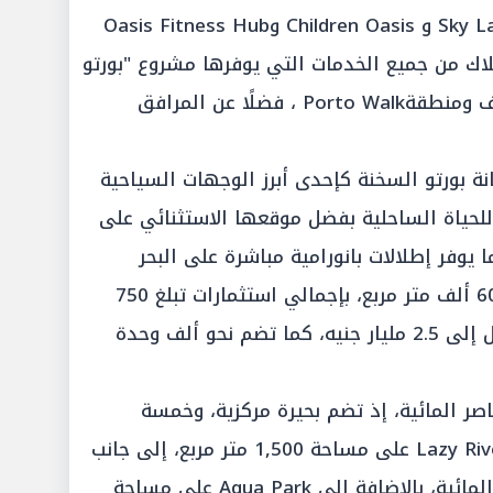
و Open Water Lagoons و Sky Lagoons و Children Oasis وOasis Fitness Hub
ة الملاك من جميع الخدمات التي يوفرها مشروع "بورتو
جولف"، وفي مقدمتها ملعب الجولف ومنطقةPorto Walk ، فضلًا عن المرافق
Water "، فتعزز مكانة بورتو السخنة كإحدى أبرز الوجهات السياحية
للحياة الساحلية بفضل موقعها الاستثنائي على
حر، بما يوفر إطلالات بانورامية مباشرة على البحر
الأحمر. وتمتد المرحلة على مساحة 60 ألف متر مربع، بإجمالي استثمارات تبلغ 750
مليون جنيه، ومستهدف مبيعات يصل إلى 2.5 مليار جنيه، كما تضم نحو ألف وحدة
صر المائية، إذ تضم بحيرة مركزية، وخمسة
حمامات سباحة، وInfinity Pool و Lazy River على مساحة 1,500 متر مربع، إلى جانب
نحو 9,000 متر مربع من المسطحات المائية، بالإضافة إلى Aqua Park على مساحة