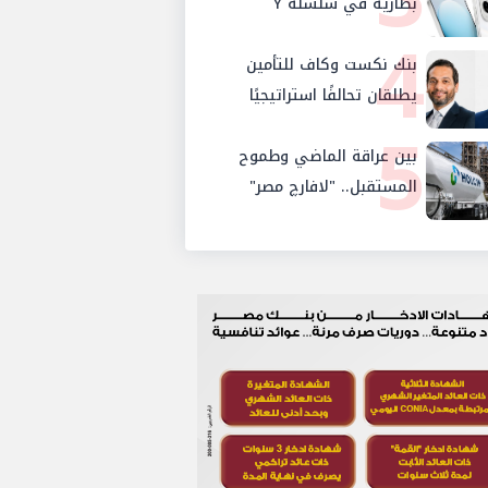
والإستثمار والإدخار
بطارية في سلسلة Y
4
بنك نكست وكاف للتأمين
يطلقان تحالفًا استراتيجيًا
5
لتقديم حلول تأمينية متكاملة
لعملاء البنك
بين عراقة الماضي وطموح
المستقبل.. "لافارچ مصر"
تتحول رسمياً إلى "هولسيم
مصر"