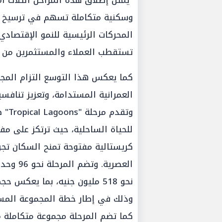
"يمثل إطلاق هذه المراحل الثلاث ا
وسكنية متكاملة تسهم في ترسيخ مك
المحركات الرئيسية للنمو الإقتصاد
تستقطب العملاء والمستثمرين من د
كما يعكس هذا التوسع التزام المج
العمرانية المستدامة، وتعزيز تنافسي
وتقد
كريستالية مفتوحة تمنح السكان تجرب
العصرية.
نحو 518 مليون جنيه، بما يعك
وذلك في إطار خطة المجموعة المست