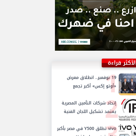
لأكثر قراءة
1
19 نوفمبر.. انطلاق معرض
«أوتو إكس» أكبر تجمع
2
لموزعي السيارات المعتمدين
في مصر
إتحاد شركات التأمين المصرية
يعتمد تشكيل اللجان الفنية
3
للدورة الجديدة ويستحدث
لجنتي الأمن السيبراني
vivo تطلق Y500 في مصر بأكبر