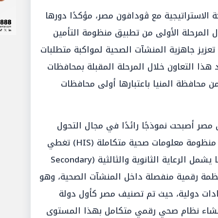
 الاستراتيجية مع ڤودافون مصر، مؤكدًا دورها
 المرحلة الأولى من تطبيق منظومة التأمين
عزيز جاهزية المنشآت الصحية لمواكبة متطلبات
د هذا التعاون خلال المرحلة المقبلة بمحافظات
 من محافظة المنيا باعتبارها أولى محافظات
مصر أصبحت نموذجًا رائدًا في مجال التحول
الرقمي الصحي، حيث نجحت في بناء منظومة معلومات صحية متكاملة (HIS) تغطي
مختلف مستويات الرعاية الصحية، بما يشمل الرعاية الثانوية والثالثية (Secondary
 وليس مجرد أنظمة رقمية منفصلة داخل المنشآت الصحية، وهو
دات دولية، حيث تم تصنيف مصر كأول دولة
إنشاء نظام صحي رقمي متكامل بهذا المستوى