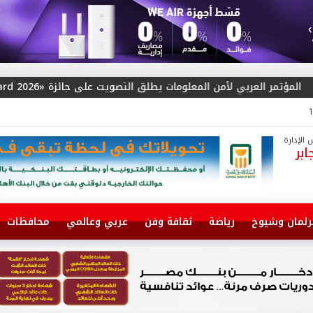
 التصويت على جائزة «Arab Cybersecurity Social Media Influencer Award 2026»
الإدارة
بر
رلمان وشيوخ
رياضة
ثقافة وفن
عربي وعالمي
محافظات