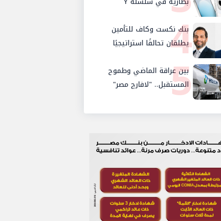
والإستثمار والإدخار
بطارية في سلسلة Y
4
بنك نكست وكاف للتأمين
يطلقان تحالفًا استراتيجيًا
5
لتقديم حلول تأمينية متكاملة
لعملاء البنك
بين عراقة الماضي وطموح
المستقبل.. "لافارچ مصر"
تتحول رسمياً إلى "هولسيم
مصر"