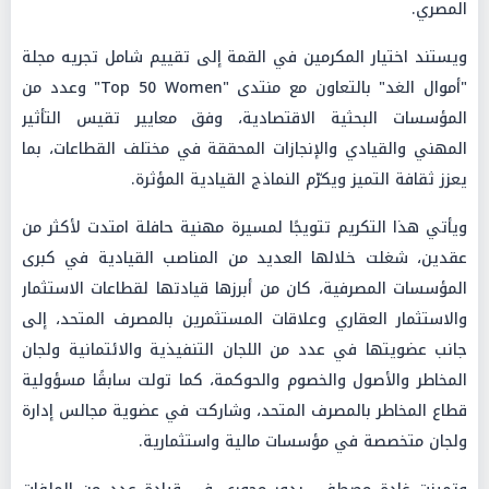
المصري.
ويستند اختيار المكرمين في القمة إلى تقييم شامل تجريه مجلة
"أموال الغد" بالتعاون مع منتدى "Top 50 Women" وعدد من
المؤسسات البحثية الاقتصادية، وفق معايير تقيس التأثير
المهني والقيادي والإنجازات المحققة في مختلف القطاعات، بما
يعزز ثقافة التميز ويكرّم النماذج القيادية المؤثرة.
ويأتي هذا التكريم تتويجًا لمسيرة مهنية حافلة امتدت لأكثر من
عقدين، شغلت خلالها العديد من المناصب القيادية في كبرى
المؤسسات المصرفية، كان من أبرزها قيادتها لقطاعات الاستثمار
والاستثمار العقاري وعلاقات المستثمرين بالمصرف المتحد، إلى
جانب عضويتها في عدد من اللجان التنفيذية والائتمانية ولجان
المخاطر والأصول والخصوم والحوكمة، كما تولت سابقًا مسؤولية
قطاع المخاطر بالمصرف المتحد، وشاركت في عضوية مجالس إدارة
ولجان متخصصة في مؤسسات مالية واستثمارية.