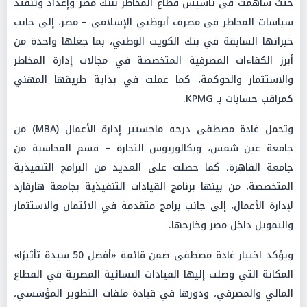
حيث ساهمت في تأسيس قطاع المخاطر ببنك مصر وإعداد وتنفيذ
سياسات المخاطر في مصرف أبوظبي الإسلامي – مصر، إلى جانب
خبراتها السابقة في بنك الكويت الوطني، بما جعلها واحدة من
أبرز الكفاءات المصرفية المتخصصة في مجالات إدارة المخاطر
والاستثمار والحوكمة، كما عملت في بداية طريقها المهني
كمراقب حسابات بـ KPMG.
وتحمل غادة مصطفى درجة ماجستير إدارة الأعمال (MBA) من
جامعة عين شمس، وبكالوريوس التجارة – قسم المحاسبة من
جامعة القاهرة، كما حصلت على العديد من البرامج التنفيذية
المتخصصة، من بينها برنامج القيادات التنفيذية بجامعة هارفارد
لإدارة الأعمال، إلى جانب برامج متقدمة في الائتمان والاستثمار
والتمويل داخل مصر وخارجها.
ويؤكد اختيار غادة مصطفى ضمن قائمة «أفضل 50 سيدة تأثيرًا»
المكانة التي وصلت إليها القيادات النسائية المصرية في القطاع
المالي والمصرفي، ودورها في قيادة ملفات التطوير المؤسسي،