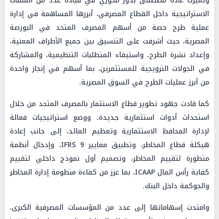
وتميزت غادة مصطفى بدور محوري في قيادة عدد من الملفات
الاستراتيجية داخل القطاع المصرفي، أبرزها المساهمة في إدارة
عملية طرح حصة من أسهم المصرف المتحد في البورصة
المصرية، حيث أشرفت على التنسيق بين جميع الأطراف المعنية،
وإعداد نشرة الطرح، واستيفاء المتطلبات التنظيمية، والمشاركة
في الجولات الترويجية للمستثمرين، بما أسهم في إنجاز واحدة
من أبرز عمليات الطرح في السوق المصرية.
كما قادت جهود تطوير قطاع الاستثمار بالمصرف المتحد من خلال
استحداث أدوات استثمارية جديدة، ووضع استراتيجيات فعالة
لإدارة المحافظ الاستثمارية وتعظيم العائد، إلى جانب إعادة
هيكلة قطاع المخاطر، وتطبيق معايير IFRS 9، وإدخال أنظمة
متطورة لتقييم المخاطر، وتصميم أول نموذج داخلي لتقييم
كفاية رأس المال ICAAP، بما عزز من كفاءة منظومة إدارة المخاطر
والحوكمة داخل البنك.
وامتدت إسهاماتها إلى عدد من المؤسسات المصرفية الكبرى،