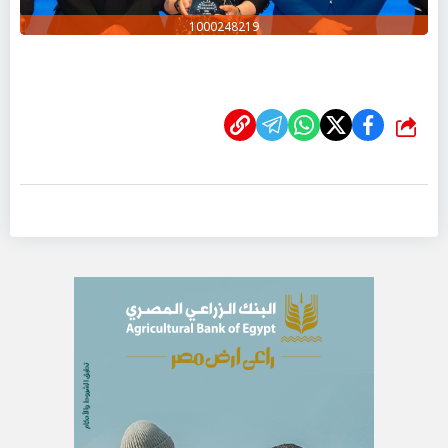
1000248219
شارك