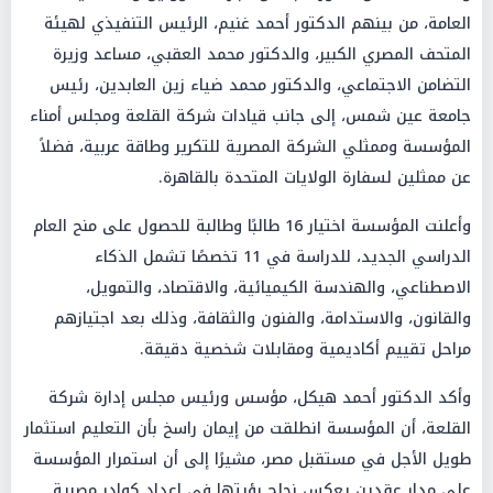
العامة، من بينهم الدكتور أحمد غنيم، الرئيس التنفيذي لهيئة
المتحف المصري الكبير، والدكتور محمد العقبي، مساعد وزيرة
التضامن الاجتماعي، والدكتور محمد ضياء زين العابدين، رئيس
جامعة عين شمس، إلى جانب قيادات شركة القلعة ومجلس أمناء
المؤسسة وممثلي الشركة المصرية للتكرير وطاقة عربية، فضلاً
عن ممثلين لسفارة الولايات المتحدة بالقاهرة.
وأعلنت المؤسسة اختيار 16 طالبًا وطالبة للحصول على منح العام
الدراسي الجديد، للدراسة في 11 تخصصًا تشمل الذكاء
الاصطناعي، والهندسة الكيميائية، والاقتصاد، والتمويل،
والقانون، والاستدامة، والفنون والثقافة، وذلك بعد اجتيازهم
مراحل تقييم أكاديمية ومقابلات شخصية دقيقة.
وأكد الدكتور أحمد هيكل، مؤسس ورئيس مجلس إدارة شركة
القلعة، أن المؤسسة انطلقت من إيمان راسخ بأن التعليم استثمار
طويل الأجل في مستقبل مصر، مشيرًا إلى أن استمرار المؤسسة
على مدار عقدين يعكس نجاح رؤيتها في إعداد كوادر مصرية