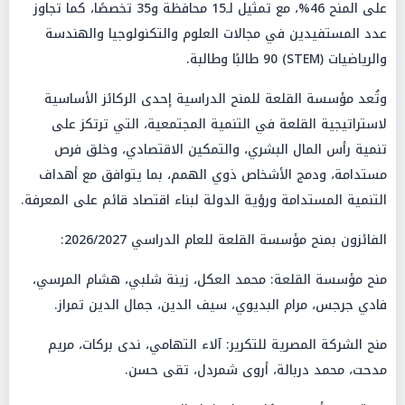
على المنح 46%، مع تمثيل لـ15 محافظة و35 تخصصًا، كما تجاوز
عدد المستفيدين في مجالات العلوم والتكنولوجيا والهندسة
والرياضيات (STEM) 90 طالبًا وطالبة.
وتُعد مؤسسة القلعة للمنح الدراسية إحدى الركائز الأساسية
لاستراتيجية القلعة في التنمية المجتمعية، التي ترتكز على
تنمية رأس المال البشري، والتمكين الاقتصادي، وخلق فرص
مستدامة، ودمج الأشخاص ذوي الهمم، بما يتوافق مع أهداف
التنمية المستدامة ورؤية الدولة لبناء اقتصاد قائم على المعرفة.
الفائزون بمنح مؤسسة القلعة للعام الدراسي 2026/2027:
منح مؤسسة القلعة: محمد العكل، زينة شلبي، هشام المرسي،
فادي جرجس، مرام البديوي، سيف الدين، جمال الدين تمراز.
منح الشركة المصرية للتكرير: آلاء التهامي، ندى بركات، مريم
مدحت، محمد دربالة، أروى شمردل، تقى حسن.