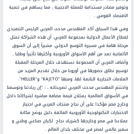
وتوفير مصادر مستدامة للعملة الاجنبية ، مما يساهم في تنمية
الاقتصاد القومي .
​وفي هذا السياق أكد المهندس مدحت العربي الرئيس التنفيذي
لقطاع الأعمال الدولية بمجموعة العربي، أن هذه الشراكة تمثل
مرحلة هامة في مسيرة التوسع الدولي، مشيراً إلى أن السوق
الألمانية تعد من أهم الأسواق الأوروبية وأكثرها تأثيراً وطلبا .
وأضاف العربي أن المجموعة تستهدف خلال المرحلة المقبلة
توسيع نطاق حضورها في أوروبا من خلال تقديم المزيد من
العلامات التجارية التابعة لها، ومنها "KAJITO" و"HELLER".
​واختتم المهندس مدحت العربي تصريحاته ، : "إن ريادتنا وتوسعنا
في الأسواق العالمية يمثلان قيمة مضافة مباشرة لشركائنا داخل
وخارج مصر مؤكدا على أن نجاح منتجات العربي في اجتياز
الاختبارات التكنولوجية الأوروبية الفائقة دليل يوضح مكانة
عملاءنا في مصر وخارجها كشريك نجاح لكيان صناعي وطني و
سفير عالمي لمصر في مختلف بلدان العالم .