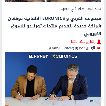
تحت شعار صنع في مصر..
مجموعة العربي و EURONICS الالمانية توقعان
شراكة جديدة لتقديم منتجات تورنيدو للسوق
الاوروبي
رشا يوسف باشا
الإثنين 29/يونيو/2026 - 08:51 م