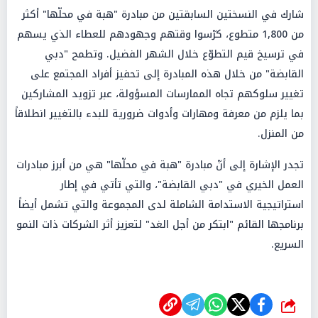
شارك في النسختين السابقتين من مبادرة "هبة في محلّها" أكثر
من 1,800 متطوع، كرّسوا وقتهم وجهودهم للعطاء الذي يسهم
في ترسيخ قيم التطوّع خلال الشهر الفضيل. وتطمح "دبي
القابضة" من خلال هذه المبادرة إلى تحفيز أفراد المجتمع على
تغيير سلوكهم تجاه الممارسات المسؤولة، عبر تزويد المشاركين
بما يلزم من معرفة ومهارات وأدوات ضرورية للبدء بالتغيير انطلاقاً
من المنزل.
تجدر الإشارة إلى أنّ مبادرة "هبة في محلّها" هي من أبرز مبادرات
العمل الخيري في "دبي القابضة"، والتي تأتي في إطار
استراتيجية الاستدامة الشاملة لدى المجموعة والتي تشمل أيضاً
برنامجها القائم "ابتكر من أجل الغد" لتعزيز أثر الشركات ذات النمو
السريع.
شارك