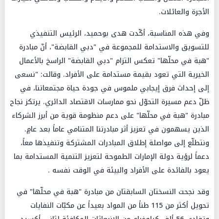
الأجرة والعائلات.
وفي هذه المناسبة، أكّدت هدى بوحميد، الرئيس التنفيذي
للتسويق والاستدامة للمجموعة في "دبي القابضة"، أنّ مبادرة
"هبة في محلّها" تعكس التزام "دبي القابضة" الراسخ بالأعمال
الخيرية التي تعود بقيمة مستدامة على الأفراد. وقالت: "نسعى
إلى إحداث فرق إيجابي ملموس في جودة حياة مجتمعاتنا، في
ظلّ دعم مسيرة التحوّل نحو ممارسات الاقتصاد الدائري. يرتكز نجاح
مبادرة "هبة في محلّها" على دعم منظومة قوية من أبرز الشركاء
الذين يسهمون في تعزيز أثر مبادرتنا المتنامي عاماً بعد عامٍ.
ونتطلّع إلى مواصلة إطلاق المبادرات المشتركة وتنفيذها معاً،
دعماً لرؤية دولة الإمارات الطموحة لتعزيز التنمية المستدامة بما
يعود بالفائدة على الأفراد والبيئة في الوقت نفسه .
وقد نجحت النسختان السابقتان من مبادرة "هبة في محلّها" في
تحويل أكثر من 115 طناً من المواد بعيداً عن مكبّات النفايات