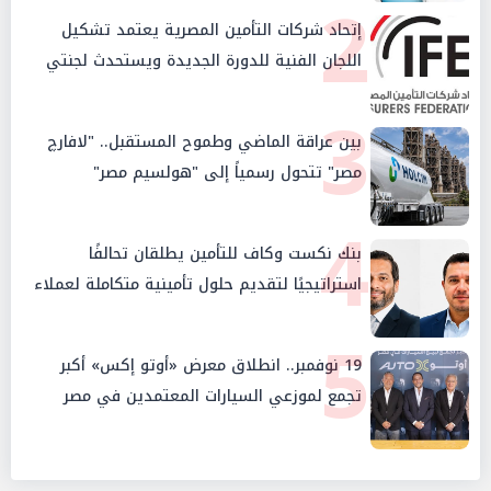
2
إتحاد شركات التأمين المصرية يعتمد تشكيل
اللجان الفنية للدورة الجديدة ويستحدث لجنتي
الأمن السيبراني والإستثمار والإدخار
3
بين عراقة الماضي وطموح المستقبل.. "لافارچ
مصر" تتحول رسمياً إلى "هولسيم مصر"
4
بنك نكست وكاف للتأمين يطلقان تحالفًا
استراتيجيًا لتقديم حلول تأمينية متكاملة لعملاء
البنك
5
19 نوفمبر.. انطلاق معرض «أوتو إكس» أكبر
تجمع لموزعي السيارات المعتمدين في مصر