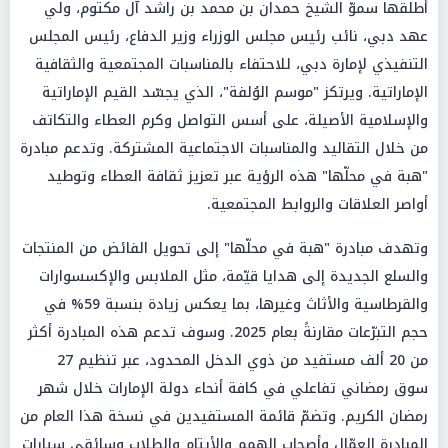
أطلقها سموّ الشيخ حمدان بن محمد بن راشد آل مكتوم، ولي
عهد دبي، نائب رئيس مجلس الوزراء وزير الدفاع، رئيس المجلس
التنفيذي لإمارة دبي، للاحتفاء بالمناسبات المجتمعية والثقافية
الإماراتية. ويرتكز "موسم الوُلفة"، الذي يجسّد القيم الإماراتية
والإسلامية الأصيلة، على أسس التواصل وكرم العطاء والتكاتف
من خلال التقاليد والمناسبات الاجتماعية المشتركة. وتدعم مبادرة
"هبة في محلّها" هذه الرؤية عبر تعزيز ثقافة العطاء وتوطيد
أواصر العلاقات والروابط المجتمعية.
وتهدف مبادرة "هبة في محلّها" إلى تحويل الفائض من المنتجات
والسلع الجديدة إلى هدايا قيّمة، مثل الملابس والإكسسوارات
والقرطاسية والأثاث وغيرها، بما يعكس زيادة بنسبة 59% في
حجم التبرّعات مقارنةً بعام 2025. وسوف تدعم هذه المبادرة أكثر
من 20 ألف مستفيد من ذوي الدخل المحدود، عبر تنظيم 27
سوق رمضاني تفاعلي في كافة أنحاء دولة الإمارات خلال شهر
رمضان الكريم. وتضمّ قائمة المستفيدين في نسخة هذا العام من
المبادرة العمّال وأصحاب الهمم والأيتام والطلاب وسائقي سيارات