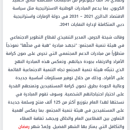
وتفادي 56 ألف كيلوغرام من الانبعاثات المكافئة لثاني أكسيد
الكربون، بما يدعم المبادرات الوطنية الاستراتيجية مثل سياسة
الاقتصاد الدائري 2021 – 2031 في دولة الإمارات واستراتيجية
دبي المتكاملة لإدارة النفايات 2041.
وقالت شيخة الجرمن، المدير التنفيذي لقطاع التطوير الاجتماعي
في هيئة تنمية المجتمع: "تجسّد مبادرة "هبة في محلّها" نموذجاً
متطوّراً من مبادرات الدعم المجتمعي التي تحرص على صون كرامة
الأفراد والارتقاء بجودة حياتهم. وتعكس هذه المبادرة النهج
الذي تتبنّاه هيئة تنمية المجتمع تجاه التنمية الاجتماعية القائمة
على الأفراد، وذلك من خلال توفير مستلزمات أساسية جديدة
وعالية الجودة بطرق تصون كرامة المستفيدين وتمنحهم القدرة
على اختيار احتياجاتهم الشخصية. وسوف تقوم المبادرة في
نسختها لهذا العام بتوزيع أكثر من 125 ألف منتج وسلعة جديدة
على المستفيدين في هيئة تنمية المجتمع، بما يعكس أهمية
التعاون بين القطاعين العام والخاصّ ويجسّد ثقافة العطاء
والتكافل التي يمتاز بها الشهر الفضيل. ويُعدّ شهر
رمضان