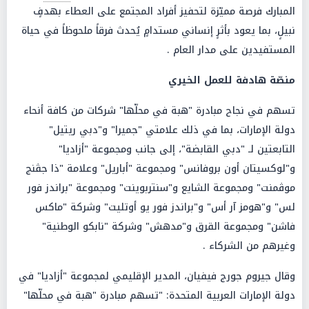
المبارك فرصة مميّزة لتحفيز أفراد المجتمع على العطاء بهدفٍ
نبيلٍ، بما يعود بأثرٍ إنساني مستدامٍ يُحدث فرقاً ملحوظاً في حياة
المستفيدين على مدار العام .
منصّة هادفة للعمل الخيري
تسهم في نجاح مبادرة "هبة في محلّها" شركات من كافة أنحاء
دولة الإمارات، بما في ذلك علامتي "جميرا" و"دبي ريتيل"
التابعتين لـ "دبي القابضة"، إلى جانب ومجموعة "أزاديا"
و"لوكسيتان أون بروفانس" ومجموعة "أباريل" وعلامة "ذا جڤنج
موڤمنت" ومجموعة الشايع و"سنتربوينت" ومجموعة "براندز فور
لس" و"هومز آر أس" و"براندز فور يو أوتليت" وشركة "ماكس
فاشن" ومجموعة القرق و"مدهش" وشركة "نابكو الوطنية"
وغيرهم من الشركاء .
وقال جيروم جورج فيفيان، المدير الإقليمي لمجموعة "أزاديا" في
دولة الإمارات العربية المتحدة: "تسهم مبادرة "هبة في محلّها"