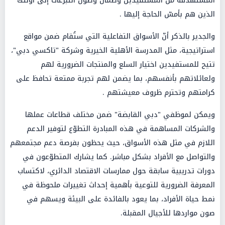
المستهدفة من المستفيدين وضمان وصول التبرّعات إلى أولئك
الذين هم بأمسّ الحاجة إليها .
والجدير بالذكر أنّ الأسواق التفاعلية التي ستُقام ضمن مواقع
استراتيجية، مثل المدرسة الأهلية الخيرية وشركة "تاكسي دبي"،
تتيح للمستفيدين اختيار السلع والمنتجات الضرورية لهم
ولعائلاتهم بأنفسهم، بما يضمن لهم تجربة ممتعة تحافظ على
كرامتهم وتحترم ظروف معيشتهم .
ويمكن لموظفي "دبي القابضة" ضمن مختلف قطاعات عملها
والشركات المساهمة في هذه المبادرة التطوّع لتوفير الدعم
اللازم في مثل هذه الأسواق، حيث يحظون بفرصة دعم مجتمعهم
والتواصل مع الأفراد بشكل مباشر. كما يشارك المتطوّعون في
دورات تدريبية سابقة حول ممارسات الاقتصاد الدائري، لاكتساب
المعرفة الضرورية للتوعية بأهمية إحداث تغييرات ملحوظة في
نمط حياة الأفراد، بما يعود بالفائدة على البيئة ويسهم في
صون مواردها للأجيال المقبلة.