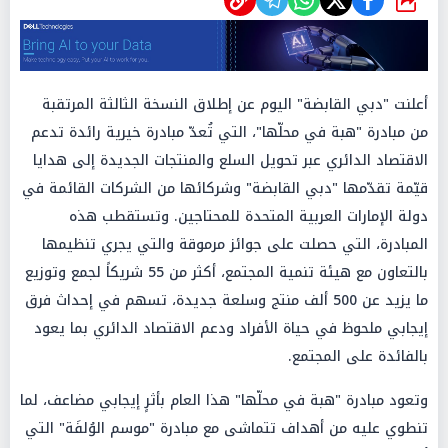
شارك
أعلنت "دبي القابضة" اليوم عن إطلاق النسخة الثالثة المرتقبة
من مبادرة "هبة في محلّها"، التي تُعدّ مبادرة خيرية رائدة تدعم
الاقتصاد الدائري عبر تحويل السلع والمنتجات الجديدة إلى هدايا
قيّمة تقدّمها "دبي القابضة" وشركائها من الشركات القائمة في
دولة الإمارات العربية المتحدة للمحتاجين. وتستقطب هذه
المبادرة، التي حصلت على جوائز مرموقة والتي يجري تنظيمها
بالتعاون مع هيئة تنمية المجتمع، أكثر من 55 شريكاً لجمع وتوزيع
ما يزيد عن 500 ألف منتج وسلعة جديدة، تسهم في إحداث فرق
إيجابي ملحوظ في حياة الأفراد ودعم الاقتصاد الدائري بما يعود
بالفائدة على المجتمع.
وتعود مبادرة "هبة في محلّها" هذا العام بأثرٍ إيجابي مضاعف، لما
تنطوي عليه من أهداف تتماشى مع مبادرة "موسم الوُلفَة" التي