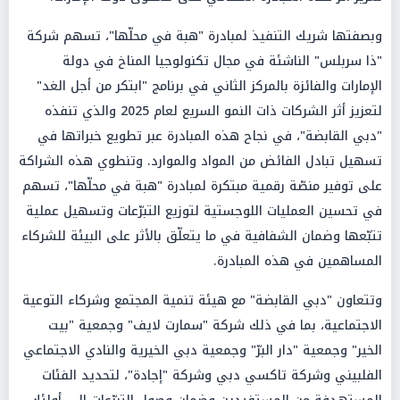
وبصفتها شريك التنفيذ لمبادرة "هبة في محلّها"، تسهم شركة
"ذا سربلس" الناشئة في مجال تكنولوجيا المناخ في دولة
الإمارات والفائزة بالمركز الثاني في برنامج "ابتكر من أجل الغد"
لتعزيز أثر الشركات ذات النمو السريع لعام 2025 والذي تنفذه
"دبي القابضة"، في نجاح هذه المبادرة عبر تطويع خبراتها في
تسهيل تبادل الفائض من المواد والموارد. وتنطوي هذه الشراكة
على توفير منصّة رقمية مبتكرة لمبادرة "هبة في محلّها"، تسهم
في تحسين العمليات اللوجستية لتوزيع التبرّعات وتسهيل عملية
تتبّعها وضمان الشفافية في ما يتعلّق بالأثر على البيئة للشركاء
المساهمين في هذه المبادرة.
وتتعاون "دبي القابضة" مع هيئة تنمية المجتمع وشركاء التوعية
الاجتماعية، بما في ذلك شركة "سمارت لايف" وجمعية "بيت
الخير" وجمعية "دار البرّ" وجمعية دبي الخيرية والنادي الاجتماعي
الفلبيني وشركة تاكسي دبي وشركة "إجادة"، لتحديد الفئات