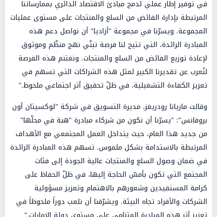
في توفير إطار عملي لدمج مبادئ الاقتصاد الدائري بممارساتنا
المرتبطة بإدارة الفائض من السلع والمنتجات على مستوى عمليات
المجموعة. ويسرّنا في مجموعة "أزاديا" أن نواصل دعم هذه
المبادرة الرائدة، التي تتيح لنا فرصة تبنّي نهج منظّم وموثوق
لإعادة توزيع الفائض من السلع والمنتجات. ونغتنم هذه الفرصة
لنُعرب عن تقديرنا الكبير لمثل هذه الشراكات التي تسهم في
تعزيز الكفاءة التشغيلية، في ظلّ تحقيق أثر اجتماعي ملحوظ."
وقالت ماريانا رودريغز، مديرة التسويق في شركة "لوكسيتان أون
بروفانس": "يسرّنا أن نكون من شركاء مبادرة "هبة في محلّها"
من جديد هذا العام، حيث يتداخل العمل المجتمعي مع الأهداف
المرتبطة بالاستدامة بشكل ملموس. تسهم هذه المبادرة الرائدة
في ضمان وصول السلع والمنتجات عالية الجودة إلى فئات
المجتمع التي تكون بأمسّ الحاجة إليها، في ظلّ الحفاظ على
كرامة المستفيدين وشعورهم بالاهتمام وتعزيز مسؤولية
الشركات والأفراد تجاه البيئة. ويشرّفنا أن نلعب دوراً ملحوظاً في
تعزيز أثر هذه المبادرة المتنامي على مستوى دولة الإمارات."