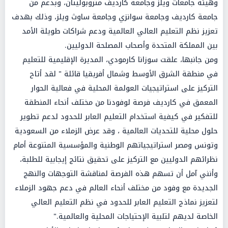
وهيئة جامعات ويلز وجامعة كارديف متروبوليتان، وبدعم من
جامعة كارديف وجامعة سوانزي وجامعة ساوث ويلز، وذلك بهدف
تعزيز نظم التعليم العالي العالمية ودعم شراكات طويلة الأمد
بين المملكة المتحدة وأصحاب المصلحة الدوليين.
ومن جانبها، علقت سوزانا كارمودي، المديرة الإقليمية للتعليم
في منطقة الشرق الأوسط وشمال أفريقيا قائلة " لقد أتاح
التركيز على استراتيجيات العولمة المحلية في فعالية الحوار
المعمق في كارديف فرصة لوفودنا من مختلف أنحاء المنطقة
للتفكير في كيفية استخدام التعليم العابر للحدود لدعم تطوير
حلول محلية للتحديات العالمية ، وقد عرض الزملاء من السعودية
وتونس ومصر استراتيجياتهم الوطنية والمؤسسية المتنوعة أمام
نظرائهم الدوليين مع التركيز على تحقيق نتائج إيجابية للطلبة،
وأنني آمل أن تسهم هذه الفرصة لمناقشة التوجهات والنهج
الجديدة مع وفود من مختلف أنحاء العالم في دعم جهود الزملاء
لتعزيز نماذج التعليم العابر للحدود في نظم التعليم العالي
الخاصة لديهم لتلبية الإحتياجات المحلية والعالمية."