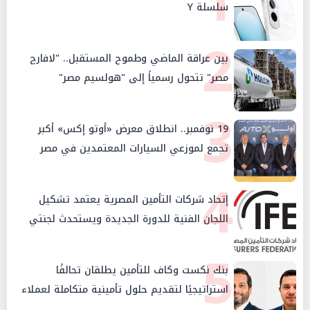
1
سلسلة Y
2
بين عراقة الماضي وطموح المستقبل.. "لافارچ
مصر" تتحول رسمياً إلى "هولسيم مصر"
3
19 نوفمبر.. انطلاق معرض «أوتو إكس» أكبر
تجمع لموزعي السيارات المعتمدين في مصر
4
إتحاد شركات التأمين المصرية يعتمد تشكيل
اللجان الفنية للدورة الجديدة ويستحدث لجنتي
الأمن السيبراني والإستثمار والإدخار
5
بنك نكست وكاف للتأمين يطلقان تحالفًا
استراتيجيًا لتقديم حلول تأمينية متكاملة لعملاء
البنك