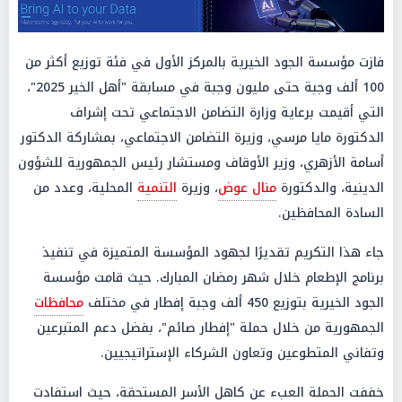
فازت مؤسسة الجود الخيرية بالمركز الأول في فئة توزيع أكثر من
100 ألف وجبة حتى مليون وجبة في مسابقة "أهل الخير 2025"،
التي أقيمت برعاية وزارة التضامن الاجتماعي تحت إشراف
الدكتورة مايا مرسي، وزيرة التضامن الاجتماعي، بمشاركة الدكتور
أسامة الأزهري، وزير الأوقاف ومستشار رئيس الجمهورية للشؤون
الدينية، والدكتورة
منال عوض
، وزيرة
التنمية
المحلية، وعدد من
السادة المحافظين.
جاء هذا التكريم تقديرًا لجهود المؤسسة المتميزة في تنفيذ
برنامج الإطعام خلال شهر رمضان المبارك. حيث قامت مؤسسة
الجود الخيرية بتوزيع 450 ألف وجبة إفطار في مختلف
محافظات
الجمهورية من خلال حملة "إفطار صائم"، بفضل دعم المتبرعين
وتفاني المتطوعين وتعاون الشركاء الإستراتيجيين.
خففت الحملة العبء عن كاهل الأسر المستحقة، حيث استفادت