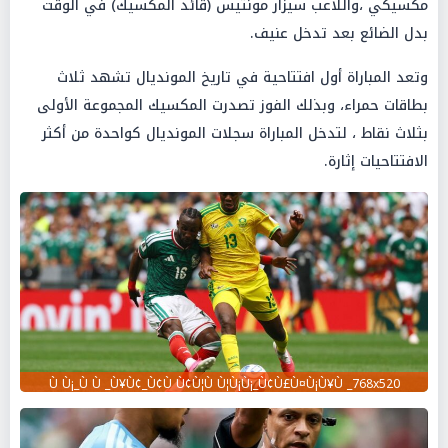
مكسيكي ،واللاعب سيزار مونتيس (قائد المكسيك) في الوقت
بدل الضائع بعد تدخل عنيف.
وتعد المباراة أول افتتاحية في تاريخ المونديال تشهد ثلاث
بطاقات حمراء، وبذلك الفوز تصدرت المكسيك المجموعة الأولى
بثلاث نقاط ، لتدخل المباراة سجلات المونديال كواحدة من أكثر
الافتتاحيات إثارة.
Ù Ù¡_Ù Ù _Ù¥Ù¢_Ù¢Ù Ù¢Ù¦Ù Ù¦Ù¡Ù¡_Ù¢Ù£Ù¤Ù¡Ù¥Ù _768x520