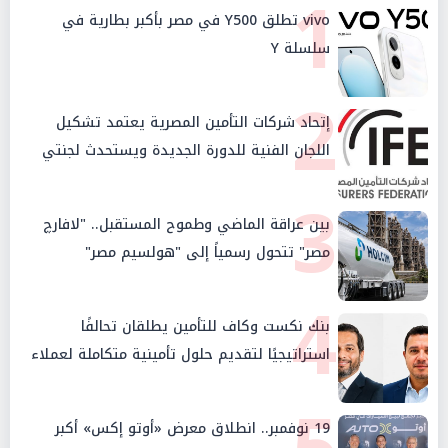
1
vivo تطلق Y500 في مصر بأكبر بطارية في
سلسلة Y
2
إتحاد شركات التأمين المصرية يعتمد تشكيل
اللجان الفنية للدورة الجديدة ويستحدث لجنتي
الأمن السيبراني والإستثمار والإدخار
3
بين عراقة الماضي وطموح المستقبل.. "لافارچ
مصر" تتحول رسمياً إلى "هولسيم مصر"
4
بنك نكست وكاف للتأمين يطلقان تحالفًا
استراتيجيًا لتقديم حلول تأمينية متكاملة لعملاء
البنك
19 نوفمبر.. انطلاق معرض «أوتو إكس» أكبر