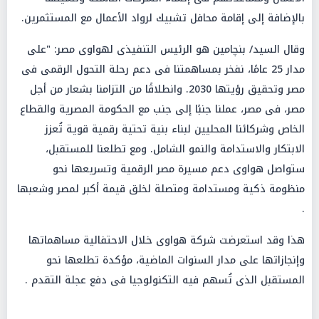
بالإضافة إلى إقامة محافل تشبيك لرواد الأعمال مع المستثمرين.
وقال السيد/ بنچامين هو الرئيس التنفيذى لهواوى مصر: "على
مدار 25 عامًا، نفخر بمساهمتنا فى دعم رحلة التحول الرقمى فى
مصر وتحقيق رؤيتها 2030. وانطلاقًا من التزامنا بشعار من أجل
مصر، فى مصر، عملنا جنبًا إلى جنب مع الحكومة المصرية والقطاع
الخاص وشركائنا المحليين لبناء بنية تحتية رقمية قوية تُعزز
الابتكار والاستدامة والنمو الشامل. ومع تطلعنا للمستقبل،
ستواصل هواوى دعم مسيرة مصر الرقمية وتسريعها نحو
منظومة ذكية ومستدامة ومتصلة لخلق قيمة أكبر لمصر وشعبها
.
هذا وقد استعرضت شركة هواوى خلال الاحتفالية مساهماتها
وإنجازاتها على مدار السنوات الماضية، مؤكدة تطلعها نحو
المستقبل الذى تُسهم فيه التكنولوجيا فى دفع عجلة التقدم .