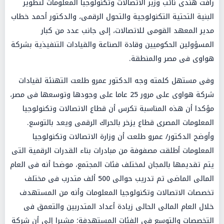
رأفت هندى نائب وزير الاتصالات وتكنولوجيا المعلومات لتطوير
البنية التحتية التكنولوجية والتحول الرقمى، والدكتور أحمد خطاب
مدير المعهد القومى للاتصالات، إلى جانب عدد من كبار
المسؤولين الحكوميين وقادة الصناعة والقيادات التنفيذية بشركة
هواوى فى مصر والمنطقة.
وفى مستهل كلمته وجه الدكتور عمرو طلعت التهنئة لقيادات
شركة هواوى على مرور 25 عاما على وجودها وتوسعها فى مصر،
مؤكدا أن هذه المناسبة تكرس أن قطاع الاتصالات وتكنولوجيا
المعلومات المصرى قطاع يزخر بالحراك الرقمى ويعد بالتوسع.
وأوضح الدكتور/ عمرو طلعت أن وزارة الاتصالات وتكنولوجيا
المعلومات أطلقت مصفوفة من مبادرات بناء القدرات الرقمية التى
يتم تقديمها بالمجان لمختلف فئات المجتمع، موضحا أنه فى العام
المالى الماضى تم تدريب حوالى 500 ألف متدرب فى مختلف
تخصصات الاتصالات وتكنولوجيا المعلومات وأنه من المستهدف
خلال العام المالى الحالى زيادة أعداد المتدربين والتعمق فى
التخصصات والتوسع فى الفئات المستهدفة؛ مشيرا إلى أن شركة