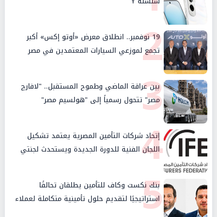
سلسلة Y
2
19 نوفمبر.. انطلاق معرض «أوتو إكس» أكبر
تجمع لموزعي السيارات المعتمدين في مصر
3
بين عراقة الماضي وطموح المستقبل.. "لافارچ
مصر" تتحول رسمياً إلى "هولسيم مصر"
4
إتحاد شركات التأمين المصرية يعتمد تشكيل
اللجان الفنية للدورة الجديدة ويستحدث لجنتي
الأمن السيبراني والإستثمار والإدخار
5
بنك نكست وكاف للتأمين يطلقان تحالفًا
استراتيجيًا لتقديم حلول تأمينية متكاملة لعملاء
البنك