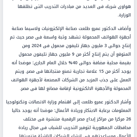
هواوى شريك فى العديد من مبادرات التدريب التى تطلقها
الوزارة.
وأضاف الدكتور عمرو طلعت صناعة الإلكترونيات ولاسيما صناعة
أجهزة الهواتف المحمولة تشهد وثبة واسعة فى مصر حيث تم
إنتاج حوالى 3 مليون جهاز تليفون محمول فى 2024 ومن
المتوقع أن يتم إنتاج أكثر من 9 مليون جهاز تليفون محمول
بقيمة محلية مضافة حوالى 40% خلال العام الجارى؛ موضحا أنه
يوجد أكثر من 15 علامة تجارية تصنع منتجاتها فى مصر، ويتم
العمل على جذب المزيد من الشركات المصنعة لأجهزة الهواتف
المحمولة والأجهزة الالكترونية لإقامة مصانع لها فى مصر.
وأشار الدكتور عمرو طلعت إلى اهتمام وزارة الاتصالات وتكنولوجيا
المعلومات برعاية الابتكار وريادة الأعمال؛ موضحا أنه يوجد حاليا
26 مركزا من مراكز إبداع مصر الرقمية منتشرة فى مختلف
محافظات الجمهورية لتوفير التدريب للشباب فى مجال ريادة
الأعمال ومساعدتهم فى إنشاء الشركات الناشئة وتنميتها