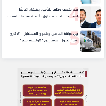
4
بنك نكست وكاف للتأمين يطلقان تحالفًا
استراتيجيًا لتقديم حلول تأمينية متكاملة لعملاء
البنك
5
بين عراقة الماضي وطموح المستقبل.. "لافارچ
مصر" تتحول رسمياً إلى "هولسيم مصر"