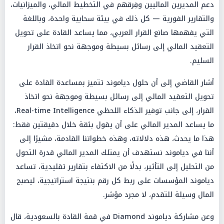
دعم المديرين الماليين وفِرقهم في التخطيط المالي، والميزانيات،
والتقارير الفورية — كل ذلك في بيئة سحابية واحدة، وباللغة
التي يفهمها صانع القرار العربي، مما يساعد القادة على تحويل
التعقيد المالي إلى رسائل بسيطة وموجهة نحو اتخاذ القرار
السليم.
أشار القاضي إلى أن حلول دياموند تتميز بمساعدة القادة على
تحويل التعقيد المالي إلى رسائل بسيطة وموجهة نحو اتخاذ
القرار، إلى جانب توفير الذكاء اللحظي Real-time Intelligence،
ما يساعد المدير المالي على أن يقول بثقة خلال دقيقتين فقط:
هذا ما يحدث، هذه دلالاته، وهذه خطواتنا القادمة، مشيرًا إلى
أننا في دياموند نستهدف أن يمتلك المدير المالي قدرة التحول
من التحليل إلى التأثير، بدلًا من الاكتفاء بتقارير تقليدية، تساعد
دياموند المؤسسات على ربط كل رقم بنتيجة استراتيجية، ليصبح
المال وسيلة للتقدم، لا مجرد مؤشر.
وعن مشاركة دياموند Diamond في قمة القادة بالسعودية، قال