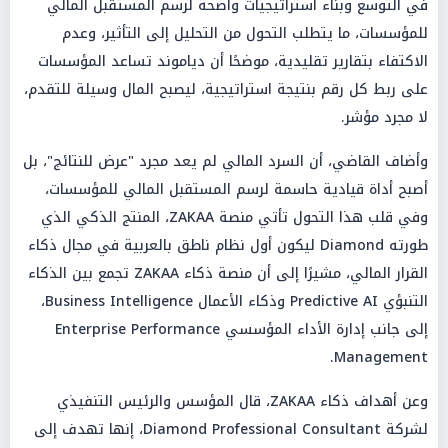
في التوسع وبناء استراتيجيات واضحة لرسم المستقبل المالي
للمؤسسات، ما يتطلب التحول من التحليل إلى التأثير، وعدم
الاكتفاء بتقارير تقليدية، موضحًا أن دياموند تساعد المؤسسات
على ربط كل رقم بنتيجة استراتيجية، ليصبح المال وسيلة للتقدم،
لا مجرد مؤشر.
وأضاف القاضي، أن السرد المالي لم يعد مجرد "عرض للنتائج"، بل
أصبح أداة قيادية حاسمة لرسم المستقبل المالي للمؤسسات،
وفي قلب هذا التحول تأتي منصة ZAKAA، المنتج الذكي الذي
طورته Diamond ليكون أول نظام ناطق بالعربية في مجال ذكاء
القرار المالي، مشيرًا إلى أن منصة ذكاء ZAKAA تجمع بين الذكاء
التنبؤي Predictive AI وذكاء الأعمال Business Intelligence،
إلى جانب إدارة الأداء المؤسسي Enterprise Performance
Management.
وعن أهداف ذكاء ZAKAA، قال المؤسس والرئيس التنفيذي
لشركة Diamond Professional Consultant، إنها تهدف إلى