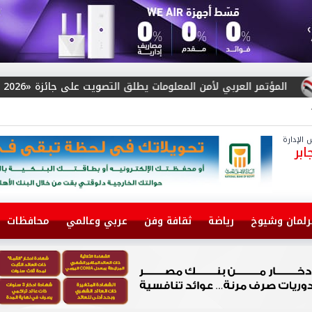
علومات يطلق التصويت على جائزة «Arab Cybersecurity Social Media Influencer Award 2026»
الإدارة
بر
رلمان وشيوخ
رياضة
ثقافة وفن
عربي وعالمي
محافظات