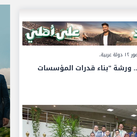
ية..
. ورشة "بناء قدرات المؤسسات