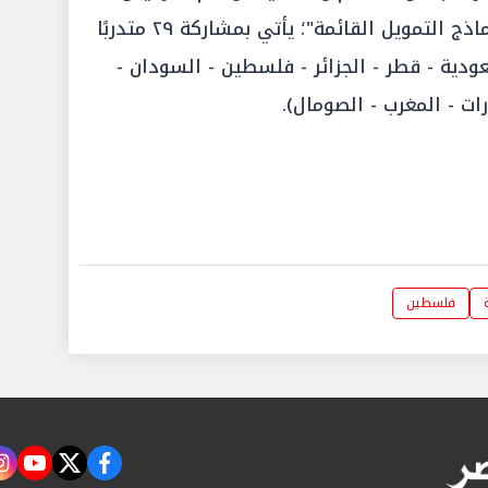
الخاصة بإلتزام الخدمة الشمولية ونماذج التمويل القائمة"؛ يأتي بمشاركة ٢٩ متدربًا
لسعودية - قطر - الجزائر - فلسطين - السودان -
ات - المغرب - الصومال).
فلسطين
m
tube
twitter
facebook