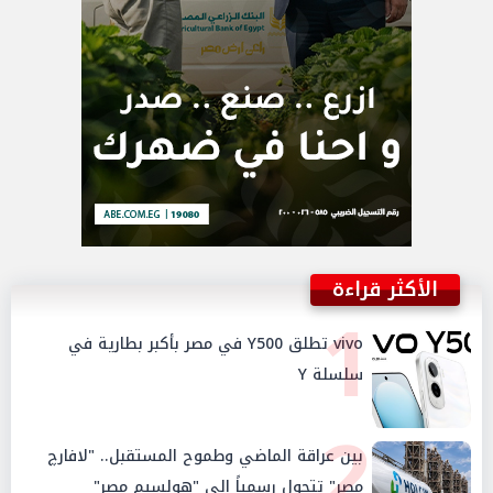
الأكثر قراءة
1
vivo تطلق Y500 في مصر بأكبر بطارية في
سلسلة Y
2
بين عراقة الماضي وطموح المستقبل.. "لافارچ
مصر" تتحول رسمياً إلى "هولسيم مصر"