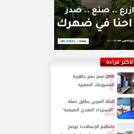
لأكثر قراءة
1
QNB مصر يعزز جاهزية
المشروعات الصغيرة
2
والمتوسطة للنمو والتوسع من
البنك العربي يطلق حملة
خلال برنامج أبطال المشروعات
الصغيرة والمتوسطة
"الاسترداد النقدي الصيفية"
3
لحاملي بطاقات فيزا الائتمانية
«تنظيم الإتصالات» يوضح