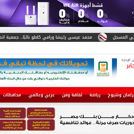
سى رئيسًا ورامي كاطو نائبًا.. جمعية اتصال تُشكل مكتبها التنفيذي للدورة 26
الإدارة
بر
رلمان وشيوخ
رياضة
ثقافة وفن
عربي وعالمي
محافظات