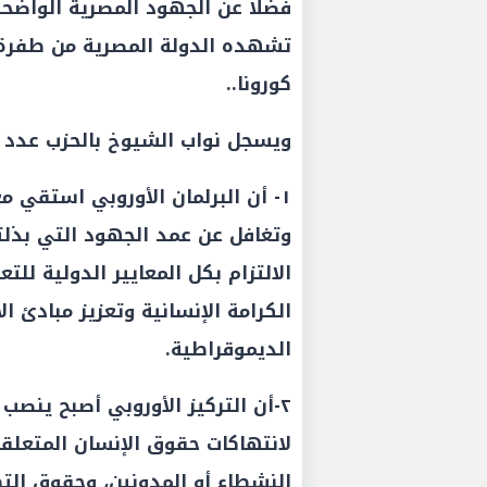
فضلا عن ‏الجهود المصرية الواض
‏تشهده الدولة المصرية من طفرة 
‏كورونا.‏.
ويسجل نواب الشيوخ بالحزب عدد م
١- أن البرلمان الأوروبي استقي
وتغافل عن عمد الجهود التي بذ
الالتزام بكل المعايير الدولية لل
الكرامة الإنسانية وتعزيز مبادئ ا
الديموقراطية.
٢-أن التركيز الأوروبي أصبح ينصب
لانتهاكات حقوق الإنسان المتعلقة 
النشطاء أو المدونين، وحقوق الت