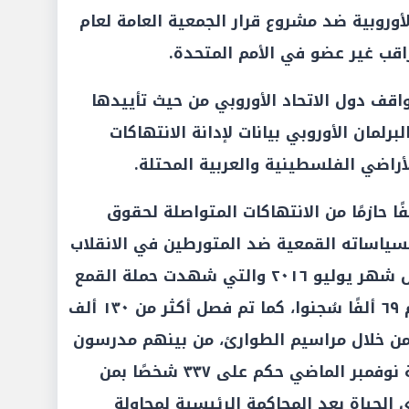
وروبية ضد مشروع قرار الجمعية العامة لعام
قف دول الاتحاد الأوروبي من حيث تأييدها
برلمان الأوروبي بيانات لإدانة الانتهاكات
أراضي الفلسطينية والعربية المحتلة.
ًا حازمًا من الانتهاكات المتواصلة لحقوق
بسياساته القمعية ضد المتورطين في الانقلاب
العسكري الذي شهدته تركيا خلال شهر يوليو ٢٠١٦ والتي شهدت حملة القمع
اعتقال ٢٩٢ ألف شخص، من بينهم ٦٩ ألفًا سُجنوا، كما تم فصل أكثر من ١٣٠ ألف
ن خلال مراسيم الطوارئ، من بينهم مدرسون
وضباط شرطة. كما صدر في نهاية نوفمبر الماضي حكم على ٣٣٧ شخصًا بمن
لحياة بعد المحاكمة الرئيسية لمحاولة