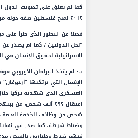
كما لم يعلق على تصويت الدول الأ
٢٠١٢ لمنح فلسطين صفة دولة مراقب غير عضو في الأمم المتحدة.
فضلا عن التطور الذي طرأ على موا
“لحل الدولتين”، كما لم يصدر عن ال
الإسرائيلية لحقوق الإنسان في ال
ب- لم يتخذ البرلمان الأوروبي موقف
الإنسان التي يرتكبها “أردوغان” 
شخص من وظائف الخدمة العامة م
فيهم ضباط وطيارون بالسجن مدى ا