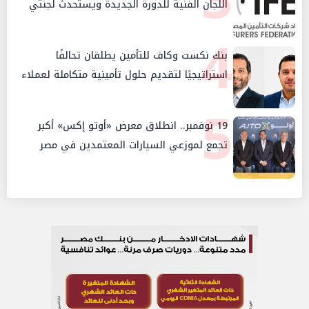
اللجان الفنية للدورة الجديدة ويستحدث لجنتي
الأمن السيبراني والإستثمار والإدخار
4
بنك نكست وكاف للتأمين يطلقان تحالفًا
استراتيجيًا لتقديم حلول تأمينية متكاملة لعملاء
البنك
5
19 نوفمبر.. انطلاق معرض «أوتو إكس» أكبر
تجمع لموزعي السيارات المعتمدين في مصر